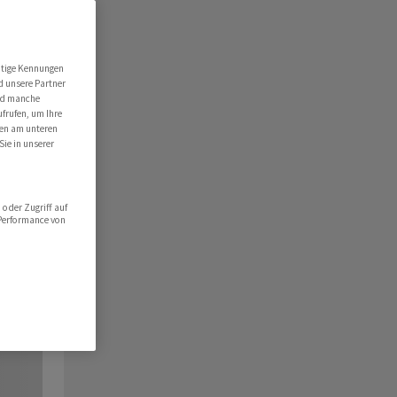
utige Kennungen
d unsere Partner
ind manche
ufrufen, um Ihre
ten am unteren
Sie in unserer
oder Zugriff auf
 Performance von