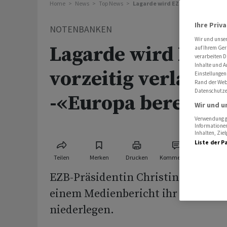
Home
News
Top News
Lagarde wird EZB wohl vorzeitig 
Ihre Priv
NOTENBANKEN
Wir und unse
Lagarde wird EZB 
auf Ihrem Ger
verarbeiten D
Inhalte und A
vorzeitig verlasse
Einstellungen
Rand der Webs
Datenschutze
-«Europa bereitet 
Wir und u
Verwendung ge
Informationen
Inhalten, Zi
Liste der P
Teilen
Merken
Drucken
Kommentare
EZB-Präsidentin Christine Lagarde
einem Medienbericht ihr Amt vorz
niederlegen.