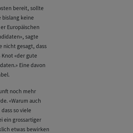
sten bereit, sollte
e bislang keine
der Europäischen
ndidaten», sagte
e nicht gesagt, dass
 Knot «der gute
idaten.» Eine ‌davon
bel.
ukunft noch mehr
rde. «Warum auch
dass so viele
 ein grossartiger
klich etwas bewirken