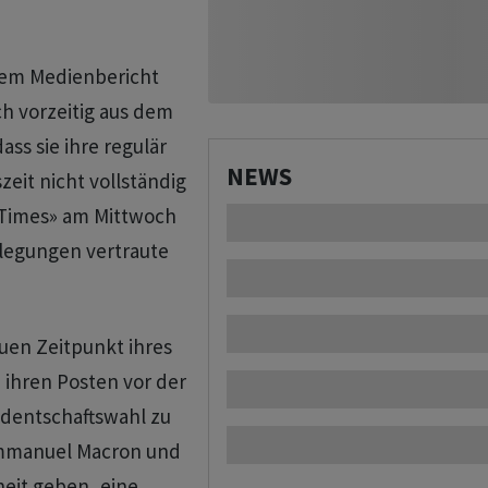
inem Medienbericht
ch vorzeitig aus dem
ass sie ihre regulär
NEWS
eit nicht vollständig
 Times» am ⁠Mittwoch
rlegungen vertraute
uen Zeitpunkt ihres
 ihren ‌Posten vor der
identschaftswahl zu
Emmanuel ‌Macron und
eit geben, eine