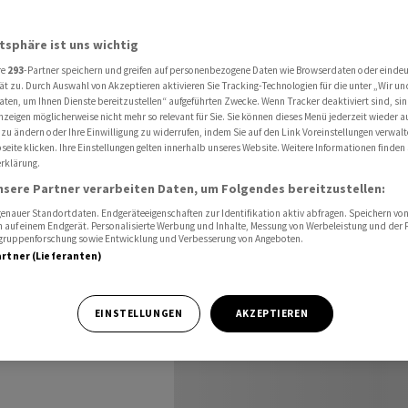
verlassen -«Europa bereitet sich vor»
atsphäre ist uns wichtig
re
293
-Partner speichern und greifen auf personenbezogene Daten wie Browserdaten oder einde
wohl
ät zu. Durch Auswahl von Akzeptieren aktivieren Sie Tracking-Technologien für die unter „Wir un
aten, um Ihnen Dienste bereitzustellen“ aufgeführten Zwecke. Wenn Tracker deaktiviert sind, s
nzeigen möglicherweise nicht mehr so relevant für Sie. Sie können dieses Menü jederzeit wieder a
n
 zu ändern oder Ihre Einwilligung zu widerrufen, indem Sie auf den Link Voreinstellungen verwal
eite klicken. Ihre Einstellungen gelten innerhalb unseres Website. Weitere Informationen finden 
rklärung.
sich vor»
nsere Partner verarbeiten Daten, um Folgendes bereitzustellen:
nauer Standortdaten. Endgeräteeigenschaften zur Identifikation aktiv abfragen. Speichern von 
 auf einem Endgerät. Personalisierte Werbung und Inhalte, Messung von Werbeleistung und der
elgruppenforschung sowie Entwicklung und Verbesserung von Angeboten.
artner (Lieferanten)
 könnte laut
EINSTELLUNGEN
AKZEPTIEREN
eitig