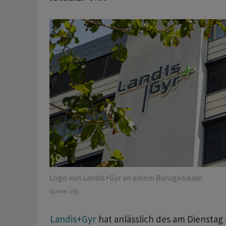
Logo von Landis+Gyr an einem Bürogebäude.
Quelle:
zVg
Landis+Gyr
hat anlässlich des am Dienstag