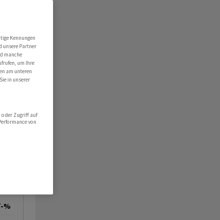
utige Kennungen
d unsere Partner
ind manche
ufrufen, um Ihre
ten am unteren
Sie in unserer
oder Zugriff auf
 Performance von
/-%