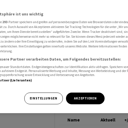
ofitabilität verbessern
LANDIS+GYR
atsphäre ist uns wichtig
re
293
-Partner speichern und greifen auf personenbezogene Daten wie Browserdaten oder einde
ät zu. Durch Auswahl von Akzeptieren aktivieren Sie Tracking-Technologien für die unter „Wir un
aten, um Ihnen Dienste bereitzustellen“ aufgeführten Zwecke. Wenn Tracker deaktiviert sind, s
nzeigen möglicherweise nicht mehr so relevant für Sie. Sie können dieses Menü jederzeit wieder a
abilität
 zu ändern oder Ihre Einwilligung zu widerrufen, indem Sie auf den Link Voreinstellungen verwal
eite klicken. Ihre Einstellungen gelten innerhalb unseres Website. Weitere Informationen finden 
rklärung.
nsere Partner verarbeiten Daten, um Folgendes bereitzustellen:
nauer Standortdaten. Endgeräteeigenschaften zur Identifikation aktiv abfragen. Speichern von 
 auf einem Endgerät. Personalisierte Werbung und Inhalte, Messung von Werbeleistung und der
elgruppenforschung sowie Entwicklung und Verbesserung von Angeboten.
artner (Lieferanten)
is+Gyr strebt
EINSTELLUNGEN
AKZEPTIEREN
s Wachstum an.
Name
Aktuell
+