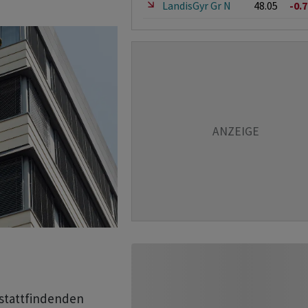
LandisGyr Gr N
48.05
-0.
 stattfindenden