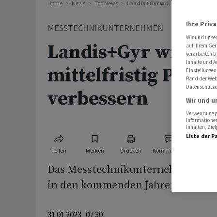
Home
News
Top News
Landis+Gyr will mittelfristig Pr
Ihre Priv
MESSTECHNIKUNTERNEHMEN
Wir und unse
Landis+Gyr will
auf Ihrem Ger
verarbeiten D
Inhalte und A
mittelfristig Profit
Einstellungen
Rand der Webs
Datenschutze
verbessern
Wir und u
Verwendung ge
Informationen
Inhalten, Zi
Liste der P
Teilen
Merken
Drucken
Kommentare
Das Messtechnikunternehmen Land
in den kommenden Jahren weitere
31.01.2023 07:30