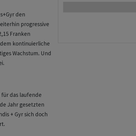
is+Gyr den
iterhin progressive
 2,15 Franken
udem kontinuierliche
istiges Wachstum. Und
i.
 für das laufende
nde Jahr gesetzten
ndis + Gyr sich doch
t.