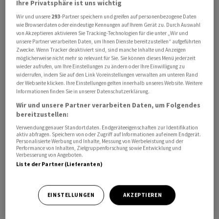
Ihre Privatsphäre ist uns wichtig
Der weltgrösste PC-Hersteller
Lenovo
hat in seinem
Wir und unsere
293
-Partner speichern und greifen auf personenbezogene Daten
wie Browserdaten oder eindeutige Kennungen auf Ihrem Gerät zu. Durch Auswahl
Schlussquartal des Geschäftsjahres 2024/25 einen
von Akzeptieren aktivieren Sie Tracking-Technologien für die unter „Wir und
Gewinneinbruch zu verkraften. Der Nettogewinn sank im
unsere Partner verarbeiten Daten, um Ihnen Dienste bereitzustellen“ aufgeführten
Zwecke. Wenn Tracker deaktiviert sind, sind manche Inhalte und Anzeigen
vierten Quartal um 64 Prozent auf 90 Millionen Dollar,
möglicherweise nicht mehr so relevant für Sie. Sie können dieses Menü jederzeit
wie der chinesische Konzern am Donnerstag mitteilte.
wieder aufrufen, um Ihre Einstellungen zu ändern oder Ihre Einwilligung zu
Grund sei vor allem ein nicht zahlungswirksamer
widerrufen, indem Sie auf den Link Voreinstellungen verwalten am unteren Rand
der Webseite klicken. Ihre Einstellungen gelten innerhalb unseres Website. Weitere
Wertverlust bei Optionsscheinen.
Informationen finden Sie in unserer Datenschutzerklärung.
Wir und unsere Partner verarbeiten Daten, um Folgendes
Damit lag das Ergebnis deutlich unter den
bereitzustellen:
Analystenschätzungen von 225,8 Millionen Dollar. Bei
Verwendung genauer Standortdaten. Endgeräteeigenschaften zur Identifikation
aktiv abfragen. Speichern von oder Zugriff auf Informationen auf einem Endgerät.
den Erlösen legte
Lenovo
zu. Rund lief es vor allem in
Personalisierte Werbung und Inhalte, Messung von Werbeleistung und der
der Infrastruktur-Sparte, die Server für Rechenzentren
Performance von Inhalten, Zielgruppenforschung sowie Entwicklung und
Verbesserung von Angeboten.
produziert: Der Bereich wuchs dank des Booms bei
Liste der Partner (Lieferanten)
Künstlicher Intelligenz (KI) um 64 Prozent.
EINSTELLUNGEN
AKZEPTIEREN
Die Sparte für Lösungen und Dienstleistungen, die
cloudbasierte Software für Unternehmenskunden