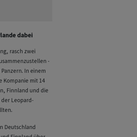
rlande dabei
ng, rasch zwei
zusammenzustellen -
 Panzern. In einem
ne Kompanie mit 14
n, Finnland und die
i der Leopard-
lten.
en Deutschland
und Finnland über