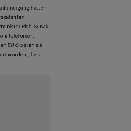
-Ankündigung hatten
räsidenten
inister Rishi Sunak
oni telefoniert.
hen EU-Staaten als
iert worden, dass