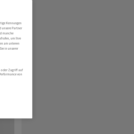
utige Kennungen
d unsere Partner
ind manche
ufrufen, um Ihre
ten am unteren
Sie in unserer
oder Zugriff auf
 Performance von