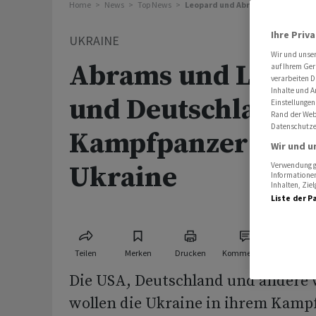
Home
News
Top News
Leopard und Abrams: USA und De
Ihre Priv
UKRAINE
Wir und unse
Abrams und Leopa
auf Ihrem Ger
verarbeiten D
Inhalte und A
und Deutschland 
Einstellungen
Rand der Webs
Datenschutze
Kampfpanzer an d
Wir und u
Ukraine
Verwendung ge
Informationen
Inhalten, Zi
Liste der P
Teilen
Merken
Drucken
Kommentare
Die USA, Deutschland und andere 
wollen die Ukraine in ihrem Kamp