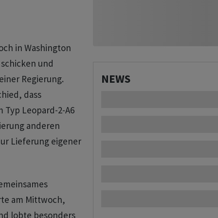
och in Washington
 schicken und
NEWS
seiner Regierung.
hied, dass
 Typ Leopard-2-A6
gierung anderen
ur Lieferung eigener
 gemeinsames
ärte am Mittwoch,
und lobte besonders