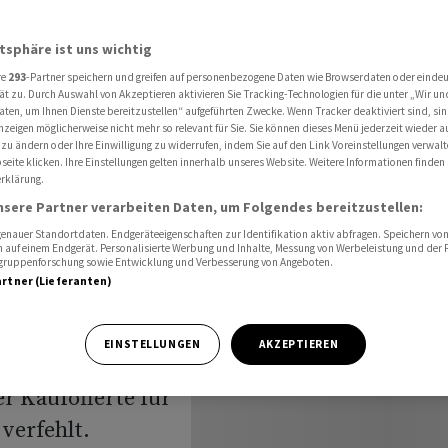
 von GAM nicht überzeugt - Übernahme dürfte scheitern
atsphäre ist uns wichtig
re
293
-Partner speichern und greifen auf personenbezogene Daten wie Browserdaten oder einde
 hat
ät zu. Durch Auswahl von Akzeptieren aktivieren Sie Tracking-Technologien für die unter „Wir un
aten, um Ihnen Dienste bereitzustellen“ aufgeführten Zwecke. Wenn Tracker deaktiviert sind, s
nzeigen möglicherweise nicht mehr so relevant für Sie. Sie können dieses Menü jederzeit wieder a
 nicht
 zu ändern oder Ihre Einwilligung zu widerrufen, indem Sie auf den Link Voreinstellungen verwal
eite klicken. Ihre Einstellungen gelten innerhalb unseres Website. Weitere Informationen finden 
rklärung.
nahme
nsere Partner verarbeiten Daten, um Folgendes bereitzustellen:
nauer Standortdaten. Endgeräteeigenschaften zur Identifikation aktiv abfragen. Speichern von 
 auf einem Endgerät. Personalisierte Werbung und Inhalte, Messung von Werbeleistung und der
elgruppenforschung sowie Entwicklung und Verbesserung von Angeboten.
artner (Lieferanten)
EINSTELLUNGEN
AKZEPTIEREN
er Kaufofferte für
verfehlt.