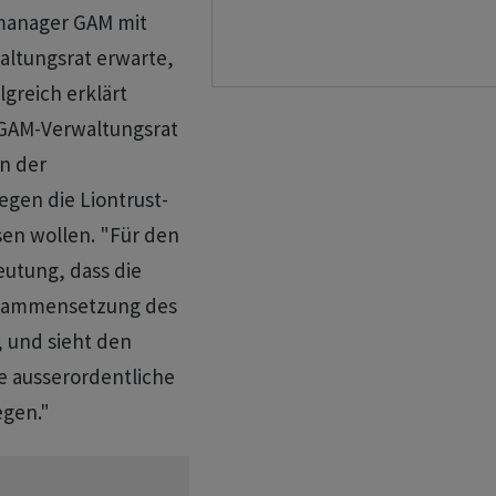
manager GAM mit
ltungsrat erwarte,
greich erklärt
 GAM-Verwaltungsrat
n der
gen die Liontrust-
en wollen. "Für den
eutung, dass die
usammensetzung des
 und sieht den
e ausserordentliche
gen."