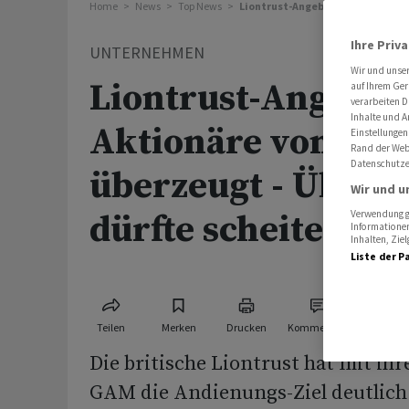
Home
News
Top News
Liontrust-Angebot hat Aktionäre
Ihre Priv
UNTERNEHMEN
Wir und unse
Liontrust-Angebot
auf Ihrem Ger
verarbeiten D
Inhalte und A
Aktionäre von GAM
Einstellungen
Rand der Webs
Datenschutze
überzeugt - Über
Wir und u
dürfte scheitern
Verwendung ge
Informationen
Inhalten, Zi
Liste der P
Teilen
Merken
Drucken
Kommentare
Die britische Liontrust hat mit ihr
GAM die Andienungs-Ziel deutlich 