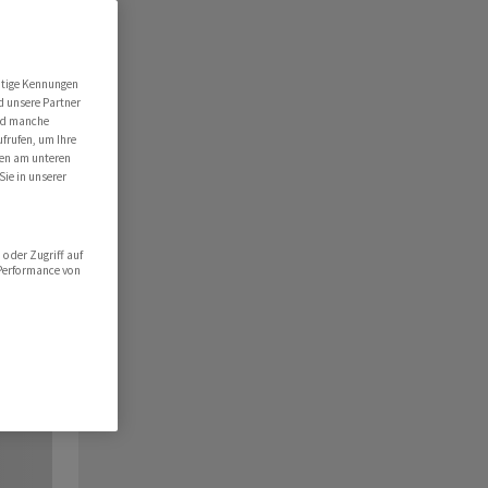
utige Kennungen
d unsere Partner
ind manche
ufrufen, um Ihre
ten am unteren
Sie in unserer
oder Zugriff auf
 Performance von