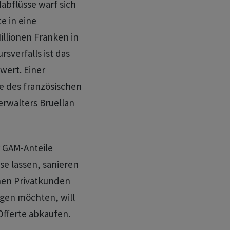
bflüsse warf sich
e in eine
illionen Franken in
rsverfalls ist das
wert. Einer
 des französischen
erwalters Bruellan
r GAM-Anteile
rse lassen, sanieren
chen Privatkunden
igen möchten, will
-Offerte abkaufen.