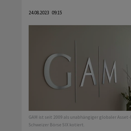
24.08.2023 09:15
GAM ist seit 2009 als unabhängiger globaler Asset
Schweizer Börse SIX kotiert.