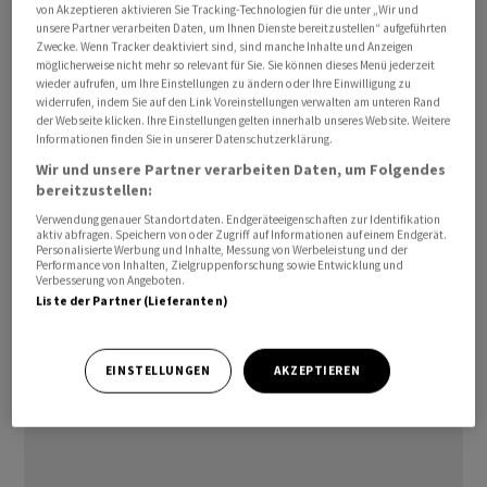
Aktionäre: Nicht nur beim Gruppenumsatz, auch beim
von Akzeptieren aktivieren Sie Tracking-Technologien für die unter „Wir und
unsere Partner verarbeiten Daten, um Ihnen Dienste bereitzustellen“ aufgeführten
operativen Kerngewinn werden die
Zwecke. Wenn Tracker deaktiviert sind, sind manche Inhalte und Anzeigen
Analystenschätzungen deutlich übertroffen. Dass selbst
möglicherweise nicht mehr so relevant für Sie. Sie können dieses Menü jederzeit
wieder aufrufen, um Ihre Einstellungen zu ändern oder Ihre Einwilligung zu
die Folgen des starken Frankens aufgefangen werden
widerrufen, indem Sie auf den Link Voreinstellungen verwalten am unteren Rand
konnten, lässt Beobachter vermuten, dass der
der Webseite klicken. Ihre Einstellungen gelten innerhalb unseres Website. Weitere
Informationen finden Sie in unserer Datenschutzerklärung.
Pharmazulieferer Währungsklauseln in den Verträgen
Wir und unsere Partner verarbeiten Daten, um Folgendes
hatte.
bereitzustellen:
Verwendung genauer Standortdaten. Endgeräteeigenschaften zur Identifikation
Die Basler halten zudem an ihren diesjährigen
aktiv abfragen. Speichern von oder Zugriff auf Informationen auf einem Endgerät.
Finanzzielen fest. Nach den Gewinnwarnungen und
Personalisierte Werbung und Inhalte, Messung von Werbeleistung und der
Performance von Inhalten, Zielgruppenforschung sowie Entwicklung und
Zielreduktionen vom vergangenen Jahr bleiben neue
Verbesserung von Angeboten.
Liste der Partner (Lieferanten)
Enttäuschungen aus. Erwartungsgemäss werden auch
die Mittelfristziele bestätigt. In Börsenkreisen atmet
man erst einmal erleichtert auf.
EINSTELLUNGEN
AKZEPTIEREN