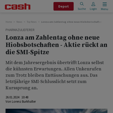
Depot
Suche
Login
Menu
Home
News
Top News
Lonza am Zahlentag ohne neue Hiobsbotschaften - Aktie rü
PHARMAZULIEFERER
Lonza am Zahlentag ohne neue
Hiobsbotschaften - Aktie rückt an
die SMI-Spitze
Mit dem Jahresergebnis übertrifft Lonza selbst
die kühnsten Erwartungen. Allen Unkenrufen
zum Trotz bleiben Enttäuschungen aus. Das
letztjährige SMI-Schlusslicht setzt zum
Kurssprung an.
26.01.2024 10:48
Von
Lorenz Burkhalter