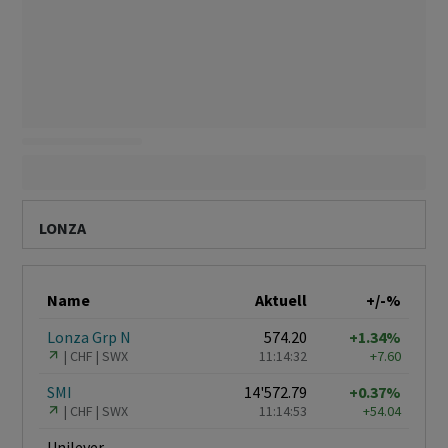
LONZA
Name
Aktuell
+/-%
Lonza Grp N
574.20
+1.34%
CHF
SWX
11:14:32
+7.60
SMI
14'572.79
+0.37%
CHF
SWX
11:14:53
+54.04
Unilever
–
–