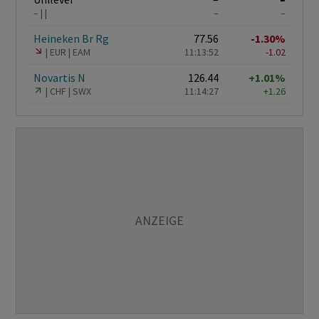
–
–
–
Heineken Br Rg
77.56
-1.30%
EUR
EAM
11:13:52
-1.02
Novartis N
126.44
+1.01%
CHF
SWX
11:14:27
+1.26