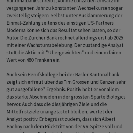
Kantonalbank schreibt, konnte Lonza den Umsatz im
vergangenen Jahr zu konstanten Wechselkursen sogar
zweistellig steigern. Selbst unter Ausklammerung der
Einmal-Zahlung seitens des einstigen US-Partners
Moderna könne sich das Resultat sehen lassen, so der
Autor. Die Zürcher Bank rechnet allerdings erst ab 2025
mit einer Wachstumsbelebung. Der zuständige Analyst
stuft die Aktie mit "Übergewichten" und einem fairen
Wert von 480 Franken ein.
Auch sein Berufskollege bei der Basler Kantonalbank
zeigt sich erfreut über das "im Grossen und Ganzen sehr
gut ausgefallene" Ergebnis. Positiv hebt er vor allem
das starke Abschneiden in der grössten Sparte Biologics
hervor. Auch dass die diesjährigen Ziele und die
Mittelfristziele unangetastet bleiben, wertet der
Analyst positiv. Er begrüsst zudem, dass sich Albert
Baehny nach dem Rücktritt von der VR-Spitze voll und