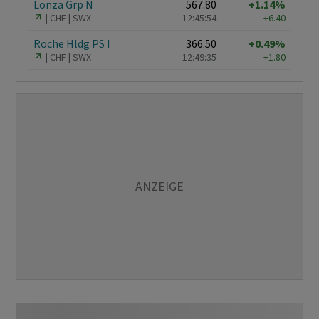
Lonza Grp N
567.80
+1.14%
CHF
SWX
12:45:54
+6.40
Roche Hldg PS I
366.50
+0.49%
CHF
SWX
12:49:35
+1.80