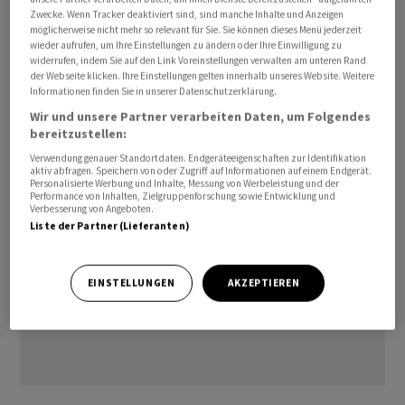
die Mitteilung. Dort wo das Mammalian- (auf
Zwecke. Wenn Tracker deaktiviert sind, sind manche Inhalte und Anzeigen
Säugetierzellen-basierte Therapien) sowie das Service-
möglicherweise nicht mehr so relevant für Sie. Sie können dieses Menü jederzeit
wieder aufrufen, um Ihre Einstellungen zu ändern oder Ihre Einwilligung zu
Geschäft für die Produktion von Medikamenten
widerrufen, indem Sie auf den Link Voreinstellungen verwalten am unteren Rand
angesiedelt sind, hängt einiges von den Erfolgen an dem
der Webseite klicken. Ihre Einstellungen gelten innerhalb unseres Website. Weitere
Informationen finden Sie in unserer Datenschutzerklärung.
von
Roche
abgekauften Produktionsstandort im
Wir und unsere Partner verarbeiten Daten, um Folgendes
kalifornischen Vacaville ab.
bereitzustellen:
Verwendung genauer Standortdaten. Endgeräteeigenschaften zur Identifikation
aktiv abfragen. Speichern von oder Zugriff auf Informationen auf einem Endgerät.
Personalisierte Werbung und Inhalte, Messung von Werbeleistung und der
Performance von Inhalten, Zielgruppenforschung sowie Entwicklung und
Verbesserung von Angeboten.
Liste der Partner (Lieferanten)
EINSTELLUNGEN
AKZEPTIEREN