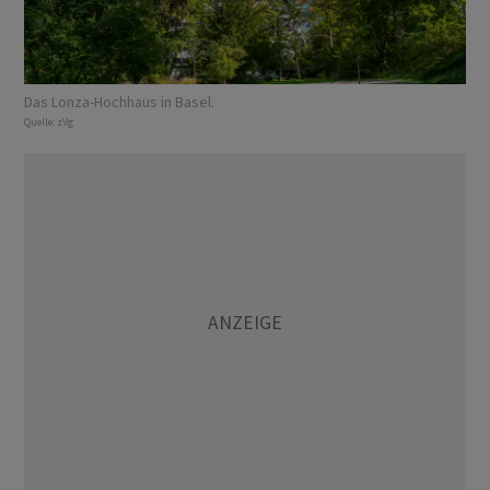
Das Lonza-Hochhaus in Basel.
Quelle:
zVg