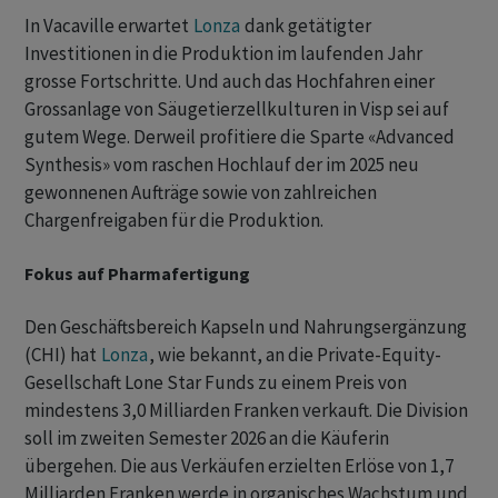
In Vacaville erwartet
Lonza
dank getätigter
Investitionen in die Produktion im laufenden Jahr
grosse Fortschritte. Und auch das Hochfahren einer
Grossanlage von Säugetierzellkulturen in Visp sei auf
gutem Wege. Derweil profitiere die Sparte «Advanced
Synthesis» vom raschen Hochlauf der im 2025 neu
gewonnenen Aufträge sowie von zahlreichen
Chargenfreigaben für die Produktion.
Fokus auf Pharmafertigung
Den Geschäftsbereich Kapseln und Nahrungsergänzung
(CHI) hat
Lonza
, wie bekannt, an die Private-Equity-
Gesellschaft Lone Star Funds zu einem Preis von
mindestens 3,0 Milliarden Franken verkauft. Die Division
soll im zweiten Semester 2026 an die Käuferin
übergehen. Die aus Verkäufen erzielten Erlöse von 1,7
Milliarden Franken werde in organisches Wachstum und