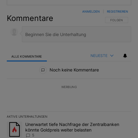
ANMELDEN
|
REGISTRIEREN
Kommentare
FOLGE DIESER U
FOLGEN
NEUESTE
ALLE KOMMENTARE
Alle Kommentare
Noch keine Kommentare
WERBUNG
AKTIVE UNTERHALTUNGEN
Das Folgende ist eine Liste der am meisten kommentierten Artikel
Ein Trendartikel mit dem Titel "Unerwartet tiefe Nachfrage der 
Unerwartet tiefe Nachfrage der Zentralbanken
könnte Goldpreis weiter belasten
5