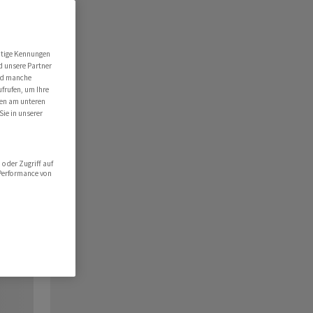
utige Kennungen
d unsere Partner
ind manche
ufrufen, um Ihre
ten am unteren
Sie in unserer
oder Zugriff auf
 Performance von