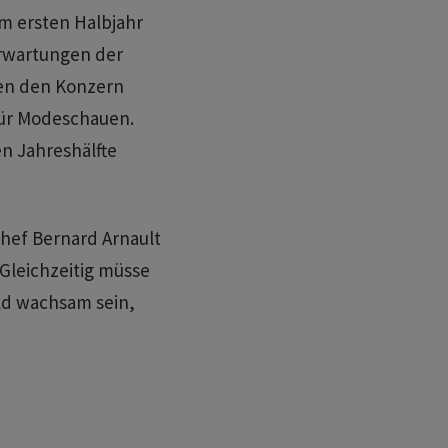
m ersten Halbjahr
Erwartungen der
ten den Konzern
für Modeschauen.
en Jahreshälfte
chef Bernard Arnault
Gleichzeitig müsse
ld wachsam sein,