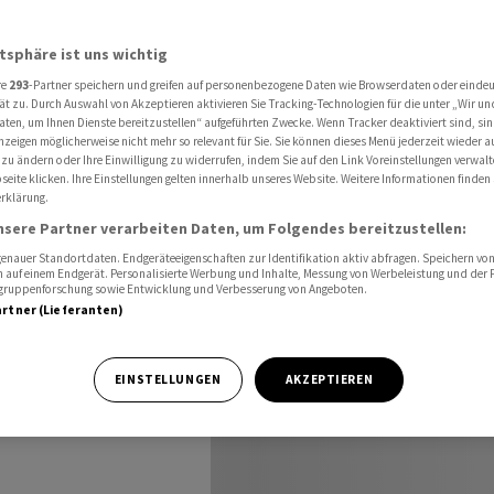
 USA sowie mit Spirituosen schwächelt
atsphäre ist uns wichtig
re
293
-Partner speichern und greifen auf personenbezogene Daten wie Browserdaten oder einde
r -
ät zu. Durch Auswahl von Akzeptieren aktivieren Sie Tracking-Technologien für die unter „Wir un
aten, um Ihnen Dienste bereitzustellen“ aufgeführten Zwecke. Wenn Tracker deaktiviert sind, s
nzeigen möglicherweise nicht mehr so relevant für Sie. Sie können dieses Menü jederzeit wieder a
wie mit
 zu ändern oder Ihre Einwilligung zu widerrufen, indem Sie auf den Link Voreinstellungen verwal
eite klicken. Ihre Einstellungen gelten innerhalb unseres Website. Weitere Informationen finden 
rklärung.
chelt
nsere Partner verarbeiten Daten, um Folgendes bereitzustellen:
nauer Standortdaten. Endgeräteeigenschaften zur Identifikation aktiv abfragen. Speichern von 
 auf einem Endgerät. Personalisierte Werbung und Inhalte, Messung von Werbeleistung und der
elgruppenforschung sowie Entwicklung und Verbesserung von Angeboten.
artner (Lieferanten)
zern LVMH ist im
EINSTELLUNGEN
AKZEPTIEREN
 als erwartet.