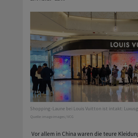
Shopping-Laune bei Louis Vuitton ist intakt: Luxusg
Quelle:
imago images / VCG
Vor allem in China waren die teure Kleidun