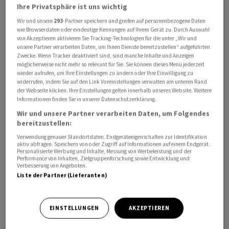
Ihre Privatsphäre ist uns wichtig
Wir und unsere
293
-Partner speichern und greifen auf personenbezogene Daten
wie Browserdaten oder eindeutige Kennungen auf Ihrem Gerät zu. Durch Auswahl
von Akzeptieren aktivieren Sie Tracking-Technologien für die unter „Wir und
unsere Partner verarbeiten Daten, um Ihnen Dienste bereitzustellen“ aufgeführten
Zwecke. Wenn Tracker deaktiviert sind, sind manche Inhalte und Anzeigen
möglicherweise nicht mehr so relevant für Sie. Sie können dieses Menü jederzeit
wieder aufrufen, um Ihre Einstellungen zu ändern oder Ihre Einwilligung zu
widerrufen, indem Sie auf den Link Voreinstellungen verwalten am unteren Rand
der Webseite klicken. Ihre Einstellungen gelten innerhalb unseres Website. Weitere
Informationen finden Sie in unserer Datenschutzerklärung.
Der Einsatz dieser Truppen sei ein britisch-französischer
Wir und unsere Partner verarbeiten Daten, um Folgendes
Vorschlag, sagte Frankreichs Präsident Emmanuel
bereitzustellen:
Macron nach den Beratungen der sogenannten
Verwendung genauer Standortdaten. Endgeräteeigenschaften zur Identifikation
«Koalition der Willigen».
aktiv abfragen. Speichern von oder Zugriff auf Informationen auf einem Endgerät.
Personalisierte Werbung und Inhalte, Messung von Werbeleistung und der
Performance von Inhalten, Zielgruppenforschung sowie Entwicklung und
«Er wird von Grossbritannien und Frankreich
Verbesserung von Angeboten.
Liste der Partner (Lieferanten)
unterstützt. Er wird von der Ukraine gewünscht und
auch von mehreren EU-Mitgliedstaaten unterstützt,
die ihre Bereitschaft bekundet haben, sich ihm
EINSTELLUNGEN
AKZEPTIEREN
anzuschliessen.» Der Vorschlag sei aber nicht einstimmig