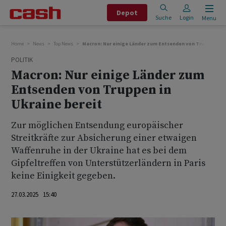
Depot
Suche
Login
Menu
Home
News
Top News
Macron: Nur einige Länder zum Entsenden von Truppen in U
POLITIK
Macron: Nur einige Länder zum
Entsenden von Truppen in
Ukraine bereit
Zur möglichen Entsendung europäischer
Streitkräfte zur Absicherung einer etwaigen
Waffenruhe in der Ukraine hat es bei dem
Gipfeltreffen von Unterstützerländern in Paris
keine Einigkeit gegeben.
27.03.2025 15:40