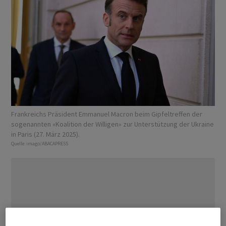
Frankreichs Präsident Emmanuel Macron beim Gipfeltreffen der
sogenannten «Koalition der Willigen» zur Unterstützung der Ukraine
in Paris (27. März 2025).
Quelle:
imago/ABACAPRESS