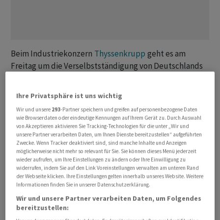
Beim Industriekonzern
Thyssenkrupp
geht es am
Freitag um die Verselbstständigung von Deutschlands
grösster Marinewerft TKMS (
Thyssenkrupp
Marine
Systems). Bei einer ausserordentlichen
Ihre Privatsphäre ist uns wichtig
Hauptversammlung entscheiden die Aktionärinnen und
Wir und unsere
293
-Partner speichern und greifen auf personenbezogene Daten
Aktionäre darüber, wie die Marineschiffbau-Sparte
wie Browserdaten oder eindeutige Kennungen auf Ihrem Gerät zu. Durch Auswahl
künftig aufgestellt wird. Die Versammlung findet online
von Akzeptieren aktivieren Sie Tracking-Technologien für die unter „Wir und
unsere Partner verarbeiten Daten, um Ihnen Dienste bereitzustellen“ aufgeführten
statt.
Zwecke. Wenn Tracker deaktiviert sind, sind manche Inhalte und Anzeigen
möglicherweise nicht mehr so relevant für Sie. Sie können dieses Menü jederzeit
wieder aufrufen, um Ihre Einstellungen zu ändern oder Ihre Einwilligung zu
Nach den Plänen von Management und Aufsichtsrat soll
widerrufen, indem Sie auf den Link Voreinstellungen verwalten am unteren Rand
TKMS künftig von einer neuen Holding-Gesellschaft
der Webseite klicken. Ihre Einstellungen gelten innerhalb unseres Website. Weitere
Informationen finden Sie in unserer Datenschutzerklärung.
gehalten werden, an der der Mutterkonzern mit 51
Wir und unsere Partner verarbeiten Daten, um Folgendes
Prozent die Mehrheit hält. Die übrigen 49 Prozent der
bereitzustellen:
TKMS-Aktien sollen an die Thyssenkrupp-Aktionärinnen