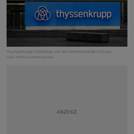
ThyssenKrupp Firmenlogo vor der Firmenzentrale in Essen.
Quelle:
IMAGO/snowfieldphotography