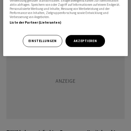
Verwendung genauer Standortdaten. Endgeräteeigenschaften zur Identifikation
und Aktionäre übertragen werden - im Verhältnis ihrer
aktiv abfragen. Speichern von oder Zugriff auf Informationen auf einem Endgerät.
Personalisierte Werbung und Inhalte, Messung von Werbeleistung und der
Beteiligung. Sie würden damit zu unmittelbaren
Performance von Inhalten, Zielgruppenforschung sowie Entwicklung und
Anteilseignern von TKMS. Die Aktien sollen
Verbesserung von Angeboten.
Liste der Partner (Lieferanten)
anschliessend an der Börse notiert werden. Dies soll
noch dieses Jahr geschehen.
EINSTELLUNGEN
AKZEPTIEREN