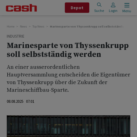
Depot
Suche
Login
Menu
Home
News
Top News
Marinesparte von Thyssenkrupp soll selbstständig werden
INDUSTRIE
Marinesparte von Thyssenkrupp
soll selbstständig werden
An einer ausserordentlichen
Hauptversammlung entscheiden die Eigentümer
von Thyssenkrupp über die Zukunft der
Marineschiffbau-Sparte.
08.08.2025 07:01