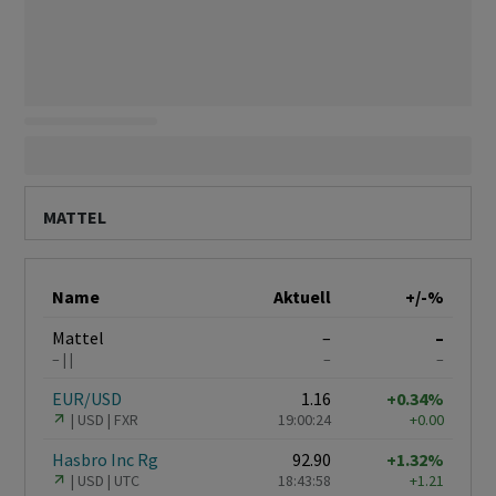
MATTEL
Name
Aktuell
+/-%
Mattel
–
–
–
–
–
EUR/USD
1.16
+0.34%
USD
FXR
19:00:24
+0.00
Hasbro Inc Rg
92.90
+1.32%
USD
UTC
18:43:58
+1.21