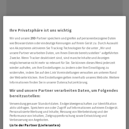
Ihre Privatsphäre ist uns wichtig
Der Spielzeugkonzern
Mattel
rechnet bei Barbie mit
Wir und unsere
293
-Partner speichern und greifen auf personenbezogene Daten
wie Browserdaten oder eindeutige Kennungen auf Ihrem Gerät zu. Durch Auswahl
einem Wachstum im zweiten Halbjahr, sagte Firmenchef
von Akzeptieren aktivieren Sie Tracking-Technologien für die unter „Wir und
Ynon Kreiz am Mittwoch (Ortszeit) nach Vorlage der
unsere Partner verarbeiten Daten, um Ihnen Dienste bereitzustellen“ aufgeführten
Zwecke. Wenn Tracker deaktiviert sind, sind manche Inhalte und Anzeigen
Quartalszahlen.
möglicherweise nicht mehr so relevant für Sie. Sie können dieses Menü jederzeit
wieder aufrufen, um Ihre Einstellungen zu ändern oder Ihre Einwilligung zu
widerrufen, indem Sie auf den Link Voreinstellungen verwalten am unteren Rand
Im vergangenen Vierteljahr waren die Barbie-Verkäufe
der Webseite klicken. Ihre Einstellungen gelten innerhalb unseres Website. Weitere
noch gesunken. Allerdings lief es mit einem Minus von
Informationen finden Sie in unserer Datenschutzerklärung.
sechs Prozent bereits deutlich besser als zu
Wir und unsere Partner verarbeiten Daten, um Folgendes
Jahresbeginn. Im ersten Quartal waren die Verkäufe um
bereitzustellen:
41 Prozent abgesackt. Autos der Marke Hot Wheels
Verwendung genauer Standortdaten. Endgeräteeigenschaften zur Identifikation
aktiv abfragen. Speichern von oder Zugriff auf Informationen auf einem Endgerät.
waren dagegen deutlich gefragter.
Personalisierte Werbung und Inhalte, Messung von Werbeleistung und der
Performance von Inhalten, Zielgruppenforschung sowie Entwicklung und
Verbesserung von Angeboten.
Kreiz rechnet aber damit, dass sich neben den Barbie-
Liste der Partner (Lieferanten)