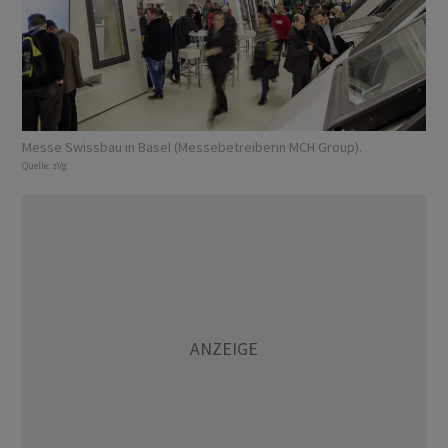
Messe Swissbau in Basel (Messebetreiberin MCH Group).
Quelle:
zVg