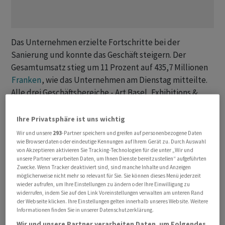
Das Unternehmen erzielte Fortschritte bei der
Sanierung und konnte das Geschäft steigern. Der
Gesamtumsatz stieg um 11 Prozent auf 435,7 Millionen
Franken
, wie das Unternehmen am Dienstag mitteilte.
Alle drei Geschäftsbereiche - Art Basel, Exhibitions &
Events und Live Marketing Solutions - hätten zur
positiven Entwicklung beigetragen.
Ihre Privatsphäre ist uns wichtig
Wir und unsere
293
-Partner speichern und greifen auf personenbezogene Daten
Auf Stufe EBITDA resultierte ein Gewinn von 34,5
wie Browserdaten oder eindeutige Kennungen auf Ihrem Gerät zu. Durch Auswahl
von Akzeptieren aktivieren Sie Tracking-Technologien für die unter „Wir und
Millionen
Franken
im Vergleich zu lediglich 12,3
unsere Partner verarbeiten Daten, um Ihnen Dienste bereitzustellen“ aufgeführten
Millionen im Jahr davor. «Vor diesem Hintergrund
Zwecke. Wenn Tracker deaktiviert sind, sind manche Inhalte und Anzeigen
möglicherweise nicht mehr so relevant für Sie. Sie können dieses Menü jederzeit
können wir bestätigen, dass unser Turnaround auf Kurs
wieder aufrufen, um Ihre Einstellungen zu ändern oder Ihre Einwilligung zu
ist und planmässig voranschreitet», hiess es.
widerrufen, indem Sie auf den Link Voreinstellungen verwalten am unteren Rand
der Webseite klicken. Ihre Einstellungen gelten innerhalb unseres Website. Weitere
Informationen finden Sie in unserer Datenschutzerklärung.
Licht am Horizont
Wir und unsere Partner verarbeiten Daten, um Folgendes