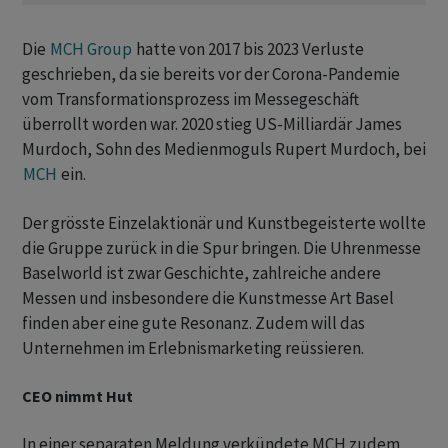
Die
MCH Group
hatte von 2017 bis 2023 Verluste
geschrieben, da sie bereits vor der Corona-Pandemie
vom Transformationsprozess im Messegeschäft
überrollt worden war. 2020 stieg US-Milliardär James
Murdoch, Sohn des Medienmoguls Rupert Murdoch, bei
MCH
ein.
Der grösste Einzelaktionär und Kunstbegeisterte wollte
die Gruppe zurück in die Spur bringen. Die Uhrenmesse
Baselworld ist zwar Geschichte, zahlreiche andere
Messen und insbesondere die Kunstmesse Art Basel
finden aber eine gute Resonanz. Zudem will das
Unternehmen im Erlebnismarketing reüssieren.
CEO nimmt Hut
In einer separaten Meldung verkündete MCH zudem