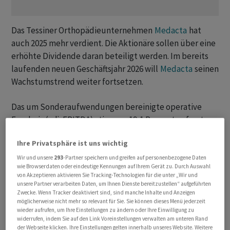
Das Tessiner Orthopädieunternehmen
Medacta
hat
auch 2025 mehr verdient. Die Aktionäre sollen über eine
erhöhte Dividende daran beteiligt werden. Im bereits
laufenden neuen Geschäftsjahr 2026 will
Medacta
seinen
Wachstumstrend weiter fortsetzen.
Das um Sonderaufwendungen bereinigte operative
Ergebnis (adj. EBITDA) stieg um 19,1 Prozent auf gut
knapp 191 Millionen Euro, wie
Medacta
am Freitag
Ihre Privatsphäre ist uns wichtig
mitteilte. Die entsprechende Marge kam bei 27,9
Prozent zu liegen nach 27,1 Prozent im Jahr zuvor. Zu
Wir und unsere
293
-Partner speichern und greifen auf personenbezogene Daten
wie Browserdaten oder eindeutige Kennungen auf Ihrem Gerät zu. Durch Auswahl
konstanten Wechselkursen lag die Marge bei 29 Prozent.
von Akzeptieren aktivieren Sie Tracking-Technologien für die unter „Wir und
Damit übertraf
Medacta
die eigene Zielvorgabe, die
unsere Partner verarbeiten Daten, um Ihnen Dienste bereitzustellen“ aufgeführten
Zwecke. Wenn Tracker deaktiviert sind, sind manche Inhalte und Anzeigen
einen Wert von etwa 28 Prozent zu konstanten
möglicherweise nicht mehr so relevant für Sie. Sie können dieses Menü jederzeit
Wechselkursen vorsah. Die Margenausweitung war laut
wieder aufrufen, um Ihre Einstellungen zu ändern oder Ihre Einwilligung zu
widerrufen, indem Sie auf den Link Voreinstellungen verwalten am unteren Rand
Mitteilung das Ergebnis von Effizienzsteigerungen und
der Webseite klicken. Ihre Einstellungen gelten innerhalb unseres Website. Weitere