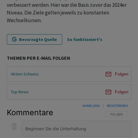
verbessert werden. Hier war die Basis zuvor das 2024er
Niveau. Die Ziele gelten jeweils zu konstanten
Wechselkursen.
Bevorzugte Quelle
So funktioniert's
THEMEN PER E-MAIL FOLGEN
Aktien Schweiz
Folgen
Top News
Folgen
ANMELDEN
|
REGISTRIEREN
Kommentare
FOLGE DIESER U
FOLGEN