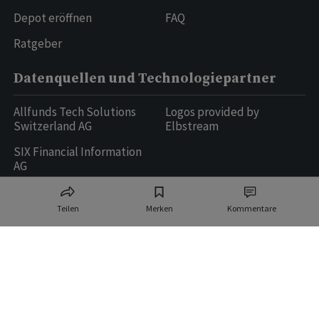
Depot eröffnen
FAQ
Ratgeber
Datenquellen und Technologiepartner
Allfunds Tech Solutions
Logos provided by
Switzerland AG
Elbstream
SIX Financial Information
AG
Teilen
Merken
Kommentare
Ringier AG | Ringier Medien Schweiz
16
weitere Publikationen