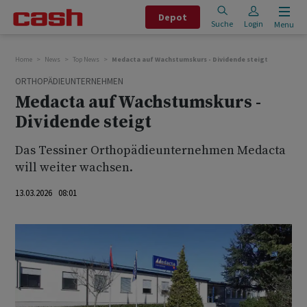
Depot
Suche
Login
Menu
Home
News
Top News
Medacta auf Wachstumskurs - Dividende steigt
ORTHOPÄDIEUNTERNEHMEN
Medacta auf Wachstumskurs -
Dividende steigt
Das Tessiner Orthopädieunternehmen Medacta
will weiter wachsen.
13.03.2026 08:01