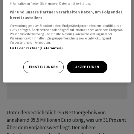
geringeren Kosten, vor allem im Bereich Vertrieb und
Informationen finden Sie in unserer Datenschutzerklärung.
Marketing.
Wir und unsere Partner verarbeiten Daten, um Folgendes
bereitzustellen:
Verwendung genauer Standortdaten. Endgeräteeigenschaften zur Identifikation
aktiv abfragen. Speichern von oder Zugriff auf Informationen auf einem Endgerät.
Personalisierte Werbung und Inhalte, Messung von Werbeleistung und der
Performance von Inhalten, Zielgruppenforschung sowie Entwicklung und
Verbesserung von Angeboten.
Liste der Partner (Lieferanten)
EINSTELLUNGEN
AKZEPTIEREN
Unter dem Strich blieb ein Nettoergebnis von
annähernd 95,5 Millionen Euro übrig, was um 31 Prozent
über dem Vorjahreswert liegt. Der höhere