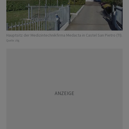
Hauptsitz der Medizintechnikfirma Medacta in Castel San Pietro (TI).
Quelle:
zVg