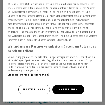
Wir und unsere
293
-Partner speichern und greifen auf personenbezogene Daten
wie Browserdaten oder eindeutige Kennungen auf Ihrem Gerät zu. Durch Auswahl
von Akzeptieren aktivieren Sie Tracking-Technologien für die unter „Wir und
unsere Partner verarbeiten Daten, um Ihnen Dienste bereitzustellen“ aufgeführten
Im
Podcast "Handelszeitung Insights"
spricht Tim
Zwecke. Wenn Tracker deaktiviert sind, sind manche Inhalte und Anzeigen
möglicherweise nicht mehr so relevant für Sie. Sie können dieses Menü jederzeit
Höfinghoff mit den "Handelszeitung"-Redaktoren Tina
wieder aufrufen, um Ihre Einstellungen zu ändern oder Ihre Einwilligung zu
Fischer und Stefan Mair über Diversität am Arbeitsplatz:
widerrufen, indem Sie auf den Link Voreinstellungen verwalten am unteren Rand
der Webseite klicken. Ihre Einstellungen gelten innerhalb unseres Website. Weitere
Was können Unternehmen und Mitarbeitende tun,
Informationen finden Sie in unserer Datenschutzerklärung.
damit es mehr Vielfalt im Job gibt?
Wir und unsere Partner verarbeiten Daten, um Folgendes
bereitzustellen:
Warum ist es zum Beispiel immer noch so, dass in vielen
Verwendung genauer Standortdaten. Endgeräteeigenschaften zur Identifikation
Positionen mehr Männer als Frauen präsent sind?
aktiv abfragen. Speichern von oder Zugriff auf Informationen auf einem Endgerät.
Personalisierte Werbung und Inhalte, Messung von Werbeleistung und der
Braucht es einen Head of Diversity, und welche Gründe
Performance von Inhalten, Zielgruppenforschung sowie Entwicklung und
Verbesserung von Angeboten.
sprechen dafür, dass Firmen mit gemischten Teams
Liste der Partner (Lieferanten)
bessere Ergebnisse bieten?Ausserdem: Wie können
Medien dafür sorgen, dass es eine grössere Vielfalt in
der Berichterstattung gibt? Wir reden daher über
die
EINSTELLUNGEN
AKZEPTIEREN
Initiative EqualVoice von Ringier Axel Springer, die sich
für die Gleichstellung der Geschlechter einsetzt.