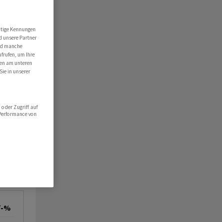
utige Kennungen
d unsere Partner
ind manche
ufrufen, um Ihre
ten am unteren
Sie in unserer
oder Zugriff auf
 Performance von
/-%