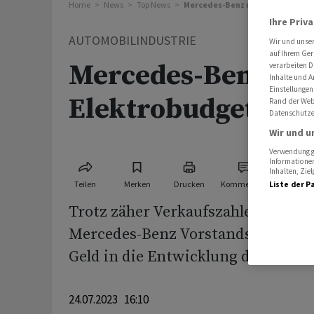
Home
News
Top News
Mercedes-Benz will Elektrobudg
Ihre Priv
AUTOMOBILINDUSTRIE
Wir und unse
auf Ihrem Ger
Mercedes-Benz wil
verarbeiten D
Inhalte und A
Einstellungen
Elektrobudget auf
Rand der Webs
Datenschutze
Wir und u
Verwendung ge
Informationen
Inhalten, Zi
Teilen
Merken
Drucken
Kommentare
Liste der P
Trotz zäher Verkaufszahlen von Ele
Mercedes-Benz Vorstandschef Ola 
Geld in die Entwicklung der Antrie
24.07.2023 16:10