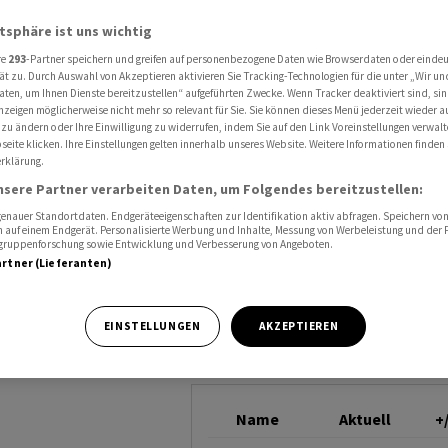
et aufstocken
TESLA
atsphäre ist uns wichtig
re
293
-Partner speichern und greifen auf personenbezogene Daten wie Browserdaten oder einde
ät zu. Durch Auswahl von Akzeptieren aktivieren Sie Tracking-Technologien für die unter „Wir un
l
aten, um Ihnen Dienste bereitzustellen“ aufgeführten Zwecke. Wenn Tracker deaktiviert sind, s
nzeigen möglicherweise nicht mehr so relevant für Sie. Sie können dieses Menü jederzeit wieder a
 zu ändern oder Ihre Einwilligung zu widerrufen, indem Sie auf den Link Voreinstellungen verwal
stocken
eite klicken. Ihre Einstellungen gelten innerhalb unseres Website. Weitere Informationen finden 
rklärung.
nsere Partner verarbeiten Daten, um Folgendes bereitzustellen:
nauer Standortdaten. Endgeräteeigenschaften zur Identifikation aktiv abfragen. Speichern von 
 auf einem Endgerät. Personalisierte Werbung und Inhalte, Messung von Werbeleistung und der
elgruppenforschung sowie Entwicklung und Verbesserung von Angeboten.
artner (Lieferanten)
ktroautos, will
EINSTELLUNGEN
AKZEPTIEREN
Källenius mehr
bsart stecken.
Name
Aktuell
+