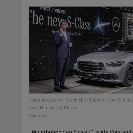
Luxuskarosse mit Geschichte: Daimler-Chef Ola Käll
neue Mercedes S-Klasse.
Quelle:
zVg
"Wir erhöhen den Einsatz", sagte Vorstands