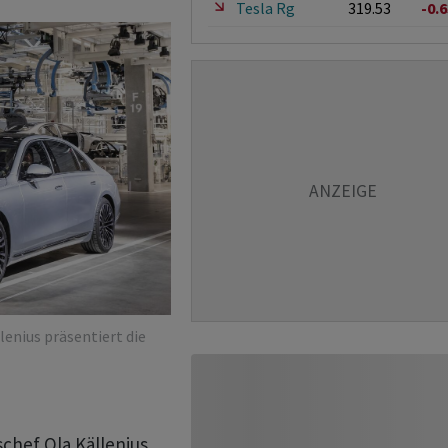
Tesla Rg
319.53
-0.
enius präsentiert die
chef Ola Källenius