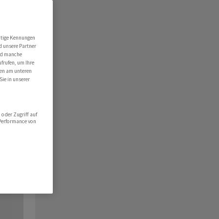
utige Kennungen
d unsere Partner
ind manche
ufrufen, um Ihre
ten am unteren
Sie in unserer
oder Zugriff auf
 Performance von