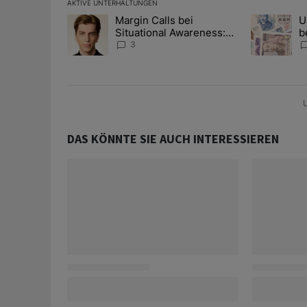
AKTIVE UNTERHALTUNGEN
Das Folgende ist eine Liste der am meisten kommentier
Margin Calls bei
U
Ein Trendartikel mit dem Titel "Margin Calls bei Situ
Ein Trendart
Situational Awareness:
b
Alles über den Retter-
I
3
Deal
Y
U
DAS KÖNNTE SIE AUCH INTERESSIEREN