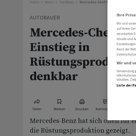
Home
News
Top News
Mercedes-Chef Källenius: Einsti
Ihre Priv
AUTOBAUER
Wir und unse
Mercedes-Chef Käl
auf Ihrem Ger
verarbeiten D
Inhalte und A
Einstieg in
Einstellungen
Rand der Webs
Datenschutze
Rüstungsprodukti
Wir und u
denkbar
Verwendung ge
Informationen
Inhalten, Zi
Liste der P
Teilen
Merken
Drucken
Kommentare
Mercedes-Benz hat sich offen ‌für ⁠e
die ⁠Rüstungsproduktion gezeigt.