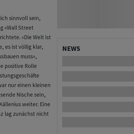
ich sinnvoll sein,
g «Wall Street
chtete. «Die ‌Welt ist
s ist ​völlig klar,
NEWS
ausbauen muss»,
e positive Rolle
üstungsgeschäfte
war nur einen kleinen
sende Nische sein,
Källenius weiter. Eine
 ​lag zunächst nicht