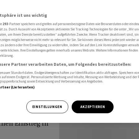
eg in Rüstungsproduktion denkbar
atsphäre ist uns wichtig
re
293
-Partner speichern und greifen auf personenbezogene Daten wie Browserdaten oder einde
lenius:
ät zu. Durch Auswahl von Akzeptieren aktivieren Sie Tracking-Technologien für die unter „Wir un
aten, um Ihnen Dienste bereitzustellen“ aufgeführten Zwecke. Wenn Tracker deaktiviert sind, s
nzeigen möglicherweise nicht mehr so relevant für Sie. Sie können dieses Menü jederzeit wieder a
 zu ändern oder Ihre Einwilligung zu widerrufen, indem Sie auf den Link Voreinstellungen verwal
eite klicken. Ihre Einstellungen gelten innerhalb unseres Website. Weitere Informationen finden 
rklärung.
on
nsere Partner verarbeiten Daten, um Folgendes bereitzustellen:
nauer Standortdaten. Endgeräteeigenschaften zur Identifikation aktiv abfragen. Speichern von 
 auf einem Endgerät. Personalisierte Werbung und Inhalte, Messung von Werbeleistung und der
elgruppenforschung sowie Entwicklung und Verbesserung von Angeboten.
artner (Lieferanten)
EINSTELLUNGEN
AKZEPTIEREN
inen Einstieg in