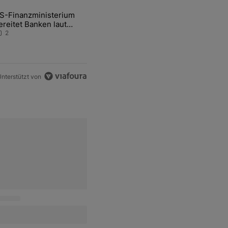
ten Artikel der letzten 7 days.
S-Finanzministerium
ational Awareness: Alles über den Retter-Deal" mit 3 kommentare.
ikel mit dem Titel "US-Finanzministerium bereitet Banken laut Inside
ereitet Banken laut
nsider auf eventuelle
2
en-Intervention vor
nterstützt von