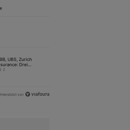
e
ten Artikel der letzten 7 days.
BB, UBS, Zurich
hfrage der Zentralbanken könnte Goldpreis weiter belasten" mit 5 ko
ikel mit dem Titel "ABB, UBS, Zurich Insurance: Drei Schweizer Akti
nsurance: Drei
chweizer Aktien auf der
2
angen Suche nach dem
llzeithoch
nterstützt von