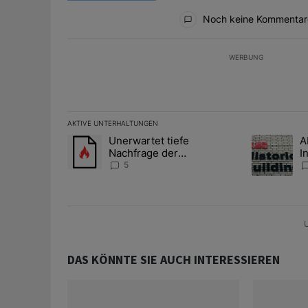
Alle Kommentare
Noch keine Kommentar
WERBUNG
AKTIVE UNTERHALTUNGEN
Das Folgende ist eine Liste der am meisten kommentier
Unerwartet tiefe
A
Ein Trendartikel mit dem Titel "Unerwartet tiefe Nac
Ein Trendart
Nachfrage der
I
Zentralbanken könnte
S
5
Goldpreis weiter belasten
l
A
U
DAS KÖNNTE SIE AUCH INTERESSIEREN