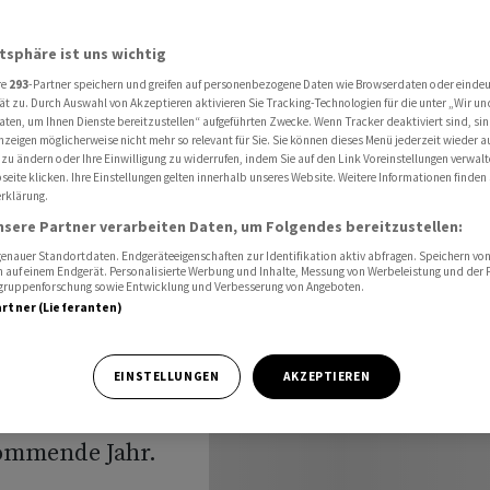
Sonderzahlung wird verschoben
atsphäre ist uns wichtig
re
293
-Partner speichern und greifen auf personenbezogene Daten wie Browserdaten oder einde
ft
ät zu. Durch Auswahl von Akzeptieren aktivieren Sie Tracking-Technologien für die unter „Wir un
aten, um Ihnen Dienste bereitzustellen“ aufgeführten Zwecke. Wenn Tracker deaktiviert sind, s
nzeigen möglicherweise nicht mehr so relevant für Sie. Sie können dieses Menü jederzeit wieder a
zahlung
 zu ändern oder Ihre Einwilligung zu widerrufen, indem Sie auf den Link Voreinstellungen verwal
eite klicken. Ihre Einstellungen gelten innerhalb unseres Website. Weitere Informationen finden 
rklärung.
nsere Partner verarbeiten Daten, um Folgendes bereitzustellen:
nauer Standortdaten. Endgeräteeigenschaften zur Identifikation aktiv abfragen. Speichern von 
 auf einem Endgerät. Personalisierte Werbung und Inhalte, Messung von Werbeleistung und der
elgruppenforschung sowie Entwicklung und Verbesserung von Angeboten.
artner (Lieferanten)
parkurs. Der Dax
EINSTELLUNGEN
AKZEPTIEREN
uli vorgesehene
kommende Jahr.