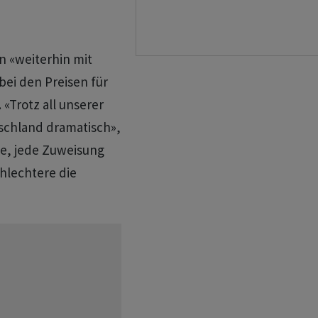
n «weiterhin mit
ei den Preisen für
«Trotz all unserer
tschland dramatisch»,
te, jede Zuweisung
hlechtere die