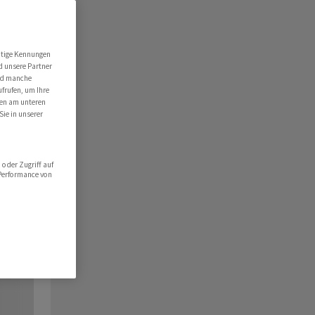
utige Kennungen
d unsere Partner
ind manche
ufrufen, um Ihre
ten am unteren
Sie in unserer
oder Zugriff auf
 Performance von