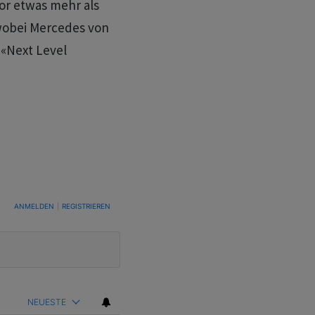
or etwas mehr als
wobei Mercedes von
«Next Level
TUNG, UM BENACHRICHTIGT ZU WERDEN, WENN NEUE KOMMENTARE VERÖFFENTLICHT WE
ANMELDEN
|
REGISTRIEREN
NEUESTE