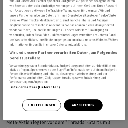
Wir und unsere
293
-Partner speichern und greifen auf personenbezogene Daten
wie Browserdaten oder eindeutige Kennungen auf Ihrem Gerät zu. Durch Auswahl
von Akzeptieren aktivieren Sie Tracking-Technologien für die unter „Wir und
unsere Partner verarbeiten Daten, um Ihnen Dienste bereitzustellen“ aufgeführten
Zwecke. Wenn Tracker deaktiviert sind, sind manche Inhalte und Anzeigen
möglicherweise nicht mehr so relevant für Sie. Sie können dieses Menü jederzeit
"Lasst es uns machen. Willkommen bei Threads",
wieder aufrufen, um Ihre Einstellungen zu ändern oder Ihre Einwilligung zu
widerrufen, indem Sie auf den Link Voreinstellungen verwalten am unteren Rand
schrieb Firmenchef Mark Zuckerberg auf der neuen App
der Webseite klicken. Ihre Einstellungen gelten innerhalb unseres Website. Weitere
zusammen mit einem Feuer-Emoji. Die mehr als zwei
Informationen finden Sie in unserer Datenschutzerklärung.
Milliarden Nutzer der Meta-Plattform Instagram
Wir und unsere Partner verarbeiten Daten, um Folgendes
können sich bei "Threads" mit ihren Instagram-
bereitzustellen:
Anmeldedaten anmelden.
Verwendung genauer Standortdaten. Endgeräteeigenschaften zur Identifikation
aktiv abfragen. Speichern von oder Zugriff auf Informationen auf einem Endgerät.
Personalisierte Werbung und Inhalte, Messung von Werbeleistung und der
Performance von Inhalten, Zielgruppenforschung sowie Entwicklung und
Der neue Kurznachrichtendienst bedeutet einen
Verbesserung von Angeboten.
weiteren Rückschlag für Twitter-Chef Elon Musk.
Liste der Partner (Lieferanten)
"Investoren können nicht anders, als ein wenig
aufgeregt zu sein, dass Meta wirklich einen 'Twitter-
EINSTELLUNGEN
AKZEPTIEREN
Killer' hat", sagte Danni Hewson, Leiter der
Finanzanalyse bei der Investmentplattform AJ Bell. Die
Meta-Aktien legten vor dem "Threads"-Start um 3