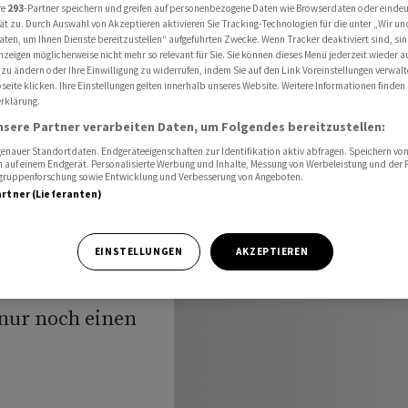
bt vorerst alleiniger Verwaltungsrat
re
293
-Partner speichern und greifen auf personenbezogene Daten wie Browserdaten oder einde
ät zu. Durch Auswahl von Akzeptieren aktivieren Sie Tracking-Technologien für die unter „Wir un
aten, um Ihnen Dienste bereitzustellen“ aufgeführten Zwecke. Wenn Tracker deaktiviert sind, s
nzeigen möglicherweise nicht mehr so relevant für Sie. Sie können dieses Menü jederzeit wieder a
 zu ändern oder Ihre Einwilligung zu widerrufen, indem Sie auf den Link Voreinstellungen verwal
nz
eite klicken. Ihre Einstellungen gelten innerhalb unseres Website. Weitere Informationen finden 
rklärung.
nsere Partner verarbeiten Daten, um Folgendes bereitzustellen:
rst
nauer Standortdaten. Endgeräteeigenschaften zur Identifikation aktiv abfragen. Speichern von 
 auf einem Endgerät. Personalisierte Werbung und Inhalte, Messung von Werbeleistung und der
ungsrat
elgruppenforschung sowie Entwicklung und Verbesserung von Angeboten.
artner (Lieferanten)
EINSTELLUNGEN
AKZEPTIEREN
 nur noch einen