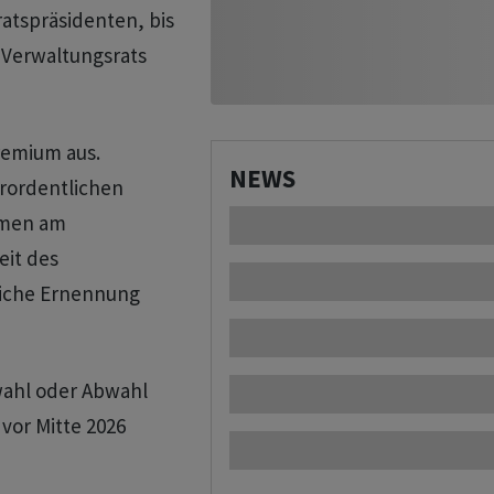
atspräsidenten, bis
s Verwaltungsrats
remium aus.
NEWS
erordentlichen
hmen am
eit des
liche Ernennung
uwahl oder Abwahl
vor Mitte 2026