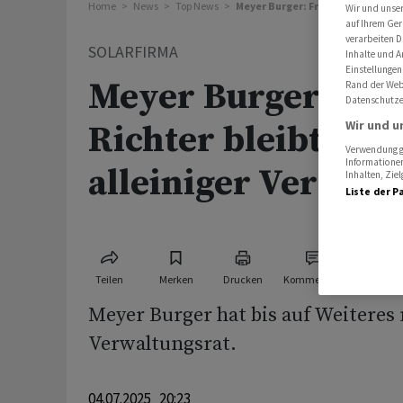
Home
News
Top News
Meyer Burger: Franz Richter blei
Wir und unse
auf Ihrem Ger
verarbeiten D
SOLARFIRMA
Inhalte und A
Einstellungen
Meyer Burger: Fra
Rand der Webs
Datenschutze
Wir und u
Richter bleibt vore
Verwendung ge
Informationen
alleiniger Verwalt
Inhalten, Zi
Liste der P
Teilen
Merken
Drucken
Kommentare
Meyer Burger hat bis auf Weiteres
Verwaltungsrat.
04.07.2025 20:23