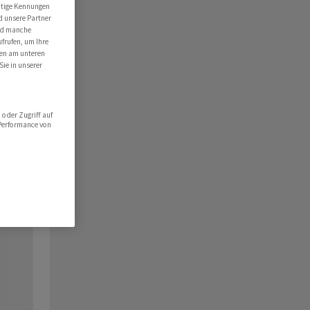
utige Kennungen
d unsere Partner
ind manche
ufrufen, um Ihre
ten am unteren
Sie in unserer
oder Zugriff auf
 Performance von