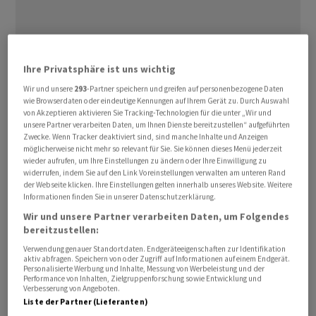
Ihre Privatsphäre ist uns wichtig
Wir und unsere
293
-Partner speichern und greifen auf personenbezogene Daten
wie Browserdaten oder eindeutige Kennungen auf Ihrem Gerät zu. Durch Auswahl
von Akzeptieren aktivieren Sie Tracking-Technologien für die unter „Wir und
Sachsens Ministerpräsident Michael Kretschmer hat
unsere Partner verarbeiten Daten, um Ihnen Dienste bereitzustellen“ aufgeführten
nach der Ankündigung des Solarherstellers
Meyer
Zwecke. Wenn Tracker deaktiviert sind, sind manche Inhalte und Anzeigen
Burger
, die Schliessung eines grossen Werks in Sachsen
möglicherweise nicht mehr so relevant für Sie. Sie können dieses Menü jederzeit
wieder aufrufen, um Ihre Einstellungen zu ändern oder Ihre Einwilligung zu
vorzubereiten, den Druck auf die Bundesregierung
widerrufen, indem Sie auf den Link Voreinstellungen verwalten am unteren Rand
erhöht. «Es ist unerträglich, dass trotz Solar-Booms die
der Webseite klicken. Ihre Einstellungen gelten innerhalb unseres Website. Weitere
Informationen finden Sie in unserer Datenschutzerklärung.
deutsche Industrie so in Bedrängnis gerät», sagte der
Wir und unsere Partner verarbeiten Daten, um Folgendes
CDU-Politiker am Freitag. Die Ministerpräsidenten
bereitzustellen:
hätten einen konkreten Vorschlag für den Schutz der
Verwendung genauer Standortdaten. Endgeräteeigenschaften zur Identifikation
heimischen Wirtschaft unterbreitet. Nun müsse sich die
aktiv abfragen. Speichern von oder Zugriff auf Informationen auf einem Endgerät.
Personalisierte Werbung und Inhalte, Messung von Werbeleistung und der
Bundesregierung beim rettenden Resilienz-Bonus
Performance von Inhalten, Zielgruppenforschung sowie Entwicklung und
Verbesserung von Angeboten.
einigen.
Liste der Partner (Lieferanten)