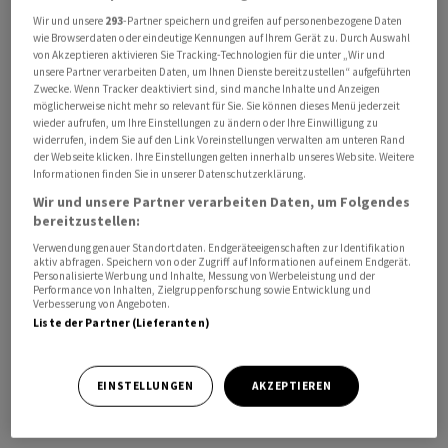
Wir und unsere
293
-Partner speichern und greifen auf personenbezogene Daten
wie Browserdaten oder eindeutige Kennungen auf Ihrem Gerät zu. Durch Auswahl
von Akzeptieren aktivieren Sie Tracking-Technologien für die unter „Wir und
unsere Partner verarbeiten Daten, um Ihnen Dienste bereitzustellen“ aufgeführten
Zwecke. Wenn Tracker deaktiviert sind, sind manche Inhalte und Anzeigen
möglicherweise nicht mehr so relevant für Sie. Sie können dieses Menü jederzeit
wieder aufrufen, um Ihre Einstellungen zu ändern oder Ihre Einwilligung zu
widerrufen, indem Sie auf den Link Voreinstellungen verwalten am unteren Rand
der Webseite klicken. Ihre Einstellungen gelten innerhalb unseres Website. Weitere
Es handelt sich um eine verfahrensrechtlichen Schritt,
Informationen finden Sie in unserer Datenschutzerklärung.
über den Fall selbst entschied das Gericht in Straßburg
Wir und unsere Partner verarbeiten Daten, um Folgendes
nicht. Der Beschluss zeigt jedoch, dass nach Ansicht des
bereitzustellen:
Gerichts Russland für Menschenrechtsverletzungen in
Verwendung genauer Standortdaten. Endgeräteeigenschaften zur Identifikation
den ostukrainischen Regionen Luhansk und Donezk
aktiv abfragen. Speichern von oder Zugriff auf Informationen auf einem Endgerät.
Personalisierte Werbung und Inhalte, Messung von Werbeleistung und der
verantwortlich gemacht werden kann.
Performance von Inhalten, Zielgruppenforschung sowie Entwicklung und
Verbesserung von Angeboten.
Liste der Partner (Lieferanten)
MH17 wurde am 17. Juli 2014 über der Ukraine auf dem
Weg von Amsterdam nach Kuala Lumpur abgeschossen.
Alle 298 Menschen an Bord des Passagierflugzeugs - die
EINSTELLUNGEN
AKZEPTIEREN
meisten von ihnen Niederländer - starben.