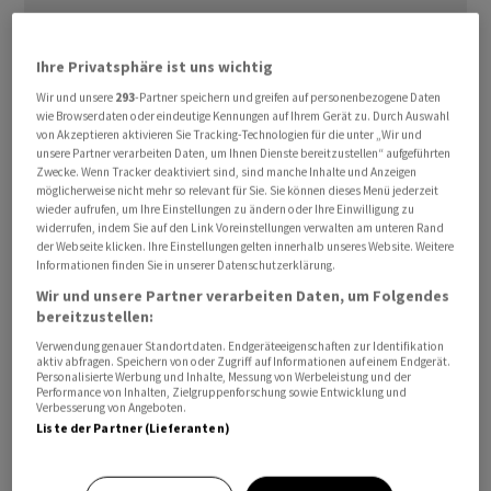
Ihre Privatsphäre ist uns wichtig
Wir und unsere
293
-Partner speichern und greifen auf personenbezogene Daten
wie Browserdaten oder eindeutige Kennungen auf Ihrem Gerät zu. Durch Auswahl
von Akzeptieren aktivieren Sie Tracking-Technologien für die unter „Wir und
Das von der Universität Michigan erhobene
unsere Partner verarbeiten Daten, um Ihnen Dienste bereitzustellen“ aufgeführten
Konsumklima stieg laut der am Freitag veröffentlichten
Zwecke. Wenn Tracker deaktiviert sind, sind manche Inhalte und Anzeigen
möglicherweise nicht mehr so relevant für Sie. Sie können dieses Menü jederzeit
zweiten Schätzung um 4,7 Punkte auf revidierte 49,5
wieder aufrufen, um Ihre Einstellungen zu ändern oder Ihre Einwilligung zu
Punkte. In einer ersten Schätzung waren noch 48,9
widerrufen, indem Sie auf den Link Voreinstellungen verwalten am unteren Rand
der Webseite klicken. Ihre Einstellungen gelten innerhalb unseres Website. Weitere
Punkte ermittelt worden. Volkswirte hatten allerdings
Informationen finden Sie in unserer Datenschutzerklärung.
mit einer noch deutlicheren Aufwärtsrevision auf 50,0
Wir und unsere Partner verarbeiten Daten, um Folgendes
Punkte gerechnet.
bereitzustellen:
Verwendung genauer Standortdaten. Endgeräteeigenschaften zur Identifikation
Besonders stark verbesserten sich die Erwartungen der
aktiv abfragen. Speichern von oder Zugriff auf Informationen auf einem Endgerät.
Personalisierte Werbung und Inhalte, Messung von Werbeleistung und der
Verbraucher. Auch die Bewertung der aktuellen Lage
Performance von Inhalten, Zielgruppenforschung sowie Entwicklung und
Verbesserung von Angeboten.
stieg an.
Liste der Partner (Lieferanten)
«Die Lebenshaltungskosten stehen bei den