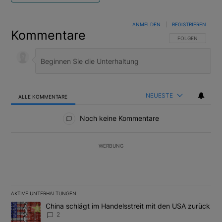
ANMELDEN
|
REGISTRIEREN
Kommentare
FOLGE DIESER U
FOLGEN
NEUESTE
ALLE KOMMENTARE
Alle Kommentare
Noch keine Kommentare
WERBUNG
AKTIVE UNTERHALTUNGEN
Das Folgende ist eine Liste der am meisten kommentierten Artikel
Ein Trendartikel mit dem Titel "China schlägt im Handelsstreit m
China schlägt im Handelsstreit mit den USA zurück
2