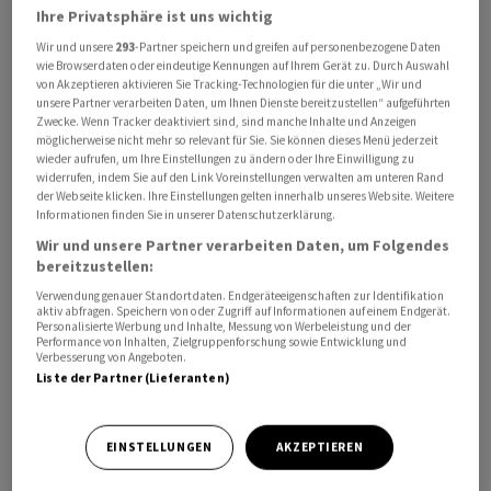
Ihre Privatsphäre ist uns wichtig
Wir und unsere
293
-Partner speichern und greifen auf personenbezogene Daten
wie Browserdaten oder eindeutige Kennungen auf Ihrem Gerät zu. Durch Auswahl
von Akzeptieren aktivieren Sie Tracking-Technologien für die unter „Wir und
Unter anderem die bestehenden Rechenzentren in den
unsere Partner verarbeiten Daten, um Ihnen Dienste bereitzustellen“ aufgeführten
Regionen Genf und Zürich werden in diesem Rahmen
Zwecke. Wenn Tracker deaktiviert sind, sind manche Inhalte und Anzeigen
möglicherweise nicht mehr so relevant für Sie. Sie können dieses Menü jederzeit
ausgebaut. Damit will das Technologieunternehmen
wieder aufrufen, um Ihre Einstellungen zu ändern oder Ihre Einwilligung zu
der wachsenden Nachfrage nach Cloud- und KI-
widerrufen, indem Sie auf den Link Voreinstellungen verwalten am unteren Rand
der Webseite klicken. Ihre Einstellungen gelten innerhalb unseres Website. Weitere
Diensten gerecht werden, sagte
Microsoft
-Präsident
Informationen finden Sie in unserer Datenschutzerklärung.
Brad Smith am Montag in Bern vor den Medien. Er
Wir und unsere Partner verarbeiten Daten, um Folgendes
verkündete den Ausbauschritt gemeinsam mit
bereitzustellen:
Bundesrat Guy Parmelin und Catrin Hinkel, CEO von
Verwendung genauer Standortdaten. Endgeräteeigenschaften zur Identifikation
Microsoft
Schweiz.
aktiv abfragen. Speichern von oder Zugriff auf Informationen auf einem Endgerät.
Personalisierte Werbung und Inhalte, Messung von Werbeleistung und der
Performance von Inhalten, Zielgruppenforschung sowie Entwicklung und
Verbesserung von Angeboten.
Im Rahmen der Investition sollen laut Smith zudem
Liste der Partner (Lieferanten)
Kooperationen in der Schweiz vorangetrieben werden,
zum Beispiel mit dem nationalen Netzwerk der
Schweizer Innovationsparks. Ebenfalls ausbauen will
EINSTELLUNGEN
AKZEPTIEREN
Microsoft die Zusammenarbeit mit internationalen