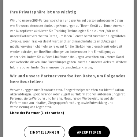
Ihre Privatsphäre ist uns wichtig
Wir und unsere
293
-Partner speichern und greifen auf personenbezogene Daten
Im Vergleich zum Vorjahr müssen Mieterinnen und
wie Browserdaten oder eindeutige Kennungen auf Ihrem Gerät zu. Durch Auswahl
von Akzeptieren aktivieren Sie Tracking-Technologien für die unter „Wir und
Mieter aber teilweise deutlich tiefer in die Tasche
unsere Partner verarbeiten Daten, um Ihnen Dienste bereitzustellen“ aufgeführten
greifen. Insgesamt ist der Homegate-Index für
Zwecke. Wenn Tracker deaktiviert sind, sind manche Inhalte und Anzeigen
möglicherweise nicht mehr so relevant für Sie. Sie können dieses Menü jederzeit
Angebotsmieten im Februar um 0,2 Prozent gestiegen
wieder aufrufen, um Ihre Einstellungen zu ändern oder Ihre Einwilligung zu
und steht nun bei 129,8 Punkten, wie Homegate am
widerrufen, indem Sie auf den Link Voreinstellungen verwalten am unteren Rand
der Webseite klicken. Ihre Einstellungen gelten innerhalb unseres Website. Weitere
Dienstag mitteilte. In den meisten Kantone seien die
Informationen finden Sie in unserer Datenschutzerklärung.
Veränderungen unter der Ein-Prozent-Hürde
Wir und unsere Partner verarbeiten Daten, um Folgendes
geblieben.
bereitzustellen:
Verwendung genauer Standortdaten. Endgeräteeigenschaften zur Identifikation
Lediglich Graubünden und Schwyz (je plus 1,2 Prozent)
aktiv abfragen. Speichern von oder Zugriff auf Informationen auf einem Endgerät.
Personalisierte Werbung und Inhalte, Messung von Werbeleistung und der
sowie Wallis und Zug (je plus 1,1 Prozent) und Uri (plus
Performance von Inhalten, Zielgruppenforschung sowie Entwicklung und
Verbesserung von Angeboten.
1 Prozent) lagen darüber. In Schaffhausen waren die
Liste der Partner (Lieferanten)
inserierten Mietpreise mit einem Minus von 0,7 Prozent
hingegen rückläufig.
EINSTELLUNGEN
AKZEPTIEREN