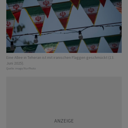
Eine Allee in Teheran ist mit iranischen Flaggen geschmückt (13.
Juni 2025).
Quelle:
imago/NurPhoto