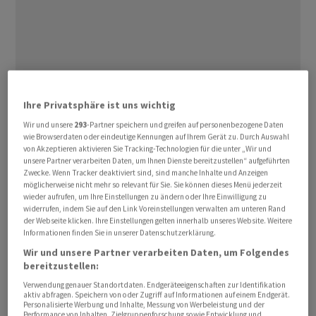
Ihre Privatsphäre ist uns wichtig
«Wir investieren nicht, wir stellen nicht einmal zehn
Wir und unsere
293
-Partner speichern und greifen auf personenbezogene Daten
Cent bereit», sagte Trump am Mittwoch am ‌Rande des
wie Browserdaten oder eindeutige Kennungen auf Ihrem Gerät zu. Durch Auswahl
G7-Gipfels in Frankreich. Eine mit der Angelegenheit
von Akzeptieren aktivieren Sie Tracking-Technologien für die unter „Wir und
unsere Partner verarbeiten Daten, um Ihnen Dienste bereitzustellen“ aufgeführten
vertraute Person hatte ‌der Nachrichtenagentur
Zwecke. Wenn Tracker deaktiviert sind, sind manche Inhalte und Anzeigen
Reuters gesagt, dass im Rahmen eines ​geplanten
möglicherweise nicht mehr so relevant für Sie. Sie können dieses Menü jederzeit
wieder aufrufen, um Ihre Einstellungen zu ändern oder Ihre Einwilligung zu
Abkommens zwischen den USA und dem Iran ein
widerrufen, indem Sie auf den Link Voreinstellungen verwalten am unteren Rand
privater Investitionsfonds von 300 Milliarden Dollar für
der Webseite klicken. Ihre Einstellungen gelten innerhalb unseres Website. Weitere
den Wiederaufbau des Landes vorgesehen sei. Mehr als
Informationen finden Sie in unserer Datenschutzerklärung.
die Hälfte dieser Summe sei zugesagt, hiess es. Der
Wir und unsere Partner verarbeiten Daten, um Folgendes
bereitzustellen:
Fonds solle beiden Seiten einen wirtschaftlichen Anreiz
Verwendung genauer Standortdaten. Endgeräteeigenschaften zur Identifikation
bieten, ein endgültiges Abkommen zu schliessen.
aktiv abfragen. Speichern von oder Zugriff auf Informationen auf einem Endgerät.
Personalisierte Werbung und Inhalte, Messung von Werbeleistung und der
Performance von Inhalten, Zielgruppenforschung sowie Entwicklung und