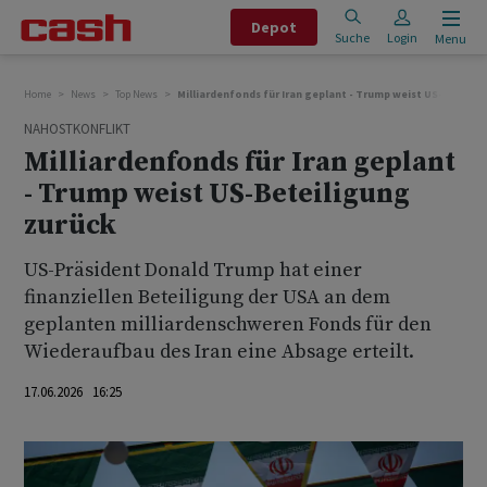
Depot
Suche
Login
Menu
Home
News
Top News
Milliardenfonds für Iran geplant - Trump weist US-Beteili
NAHOSTKONFLIKT
Milliardenfonds für Iran geplant
- Trump weist US-Beteiligung
zurück
US-Präsident Donald Trump hat einer
finanziellen Beteiligung der USA an dem
geplanten milliardenschweren Fonds für den
⁠Wiederaufbau des Iran eine Absage erteilt.
17.06.2026 16:25