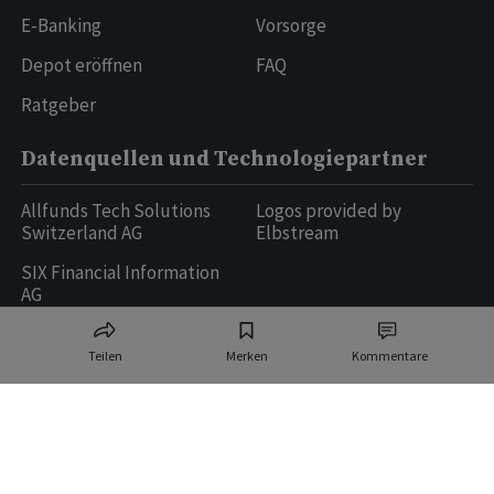
E-Banking
Vorsorge
Depot eröffnen
FAQ
Ratgeber
Datenquellen und Technologiepartner
Allfunds Tech Solutions
Logos provided by
Switzerland AG
Elbstream
SIX Financial Information
AG
Teilen
Merken
Kommentare
Ringier AG | Ringier Medien Schweiz
16
weitere Publikationen