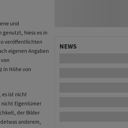
gene und
genutzt, hiess es in
co veröffentlichten
NEWS
 nach eigenen Angaben
 von
z in Höhe von
es ist nicht
t nicht Eigentümer
hkeit, der Bilder
endetwas anderem,