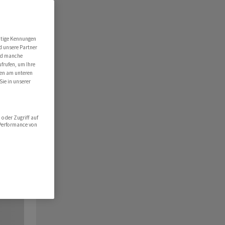
utige Kennungen
d unsere Partner
ind manche
ufrufen, um Ihre
ten am unteren
Sie in unserer
oder Zugriff auf
 Performance von