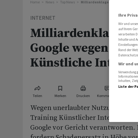
Home
News
Top News
Milliardenklage gegen Google we
Ihre Priv
INTERNET
Wir und unse
Milliardenklage g
auf Ihrem Ger
verarbeiten D
Inhalte und A
Google wegen Date
Einstellungen
Rand der Webs
Datenschutze
Künstliche Intelli
Wir und u
Verwendung ge
Informationen
Inhalten, Zi
Liste der P
Teilen
Merken
Drucken
Kommentare
Wegen unerlaubter Nutzung von Da
Training Künstlicher Intelligenz (
Google vor Gericht verantworten. 
fordern Schadenersatz in Höhe vo