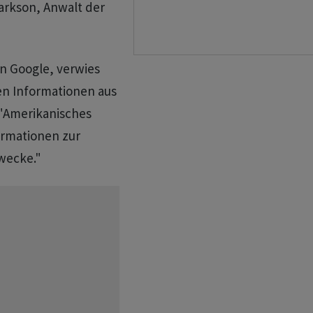
larkson, Anwalt der
on Google, verwies
en Informationen aus
 "Amerikanisches
ormationen zur
wecke."