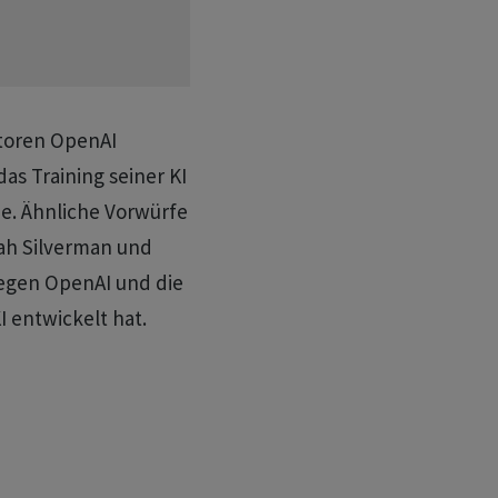
toren OpenAI
das Training seiner KI
e. Ähnliche Vorwürfe
ah Silverman und
gegen OpenAI und die
I entwickelt hat.