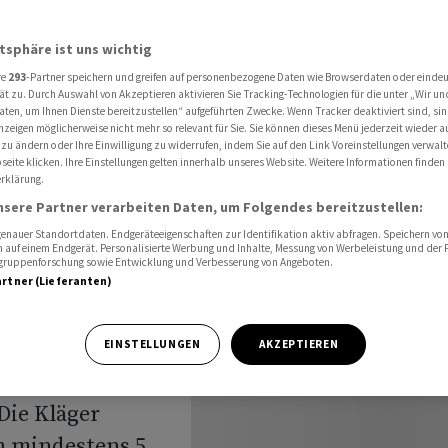
gen Daten für Künstliche Intelligenz
atsphäre ist uns wichtig
re
293
-Partner speichern und greifen auf personenbezogene Daten wie Browserdaten oder einde
egen
ät zu. Durch Auswahl von Akzeptieren aktivieren Sie Tracking-Technologien für die unter „Wir un
aten, um Ihnen Dienste bereitzustellen“ aufgeführten Zwecke. Wenn Tracker deaktiviert sind, s
nzeigen möglicherweise nicht mehr so relevant für Sie. Sie können dieses Menü jederzeit wieder a
n für
 zu ändern oder Ihre Einwilligung zu widerrufen, indem Sie auf den Link Voreinstellungen verwal
eite klicken. Ihre Einstellungen gelten innerhalb unseres Website. Weitere Informationen finden 
rklärung.
genz
nsere Partner verarbeiten Daten, um Folgendes bereitzustellen:
nauer Standortdaten. Endgeräteeigenschaften zur Identifikation aktiv abfragen. Speichern von 
 auf einem Endgerät. Personalisierte Werbung und Inhalte, Messung von Werbeleistung und der
elgruppenforschung sowie Entwicklung und Verbesserung von Angeboten.
artner (Lieferanten)
ten für das
EINSTELLUNGEN
AKZEPTIEREN
KI) muss sich
Die Kläger
n mindestens 5