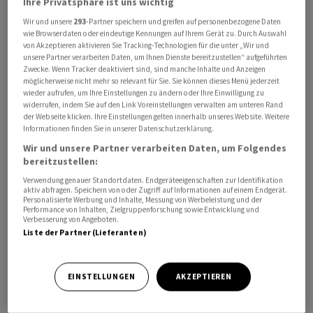
Ihre Privatsphäre ist uns wichtig
Wir und unsere
293
-Partner speichern und greifen auf personenbezogene Daten
Bahnreisen ins Ausland sind bei ausländischen
wie Browserdaten oder eindeutige Kennungen auf Ihrem Gerät zu. Durch Auswahl
Staatsbahnen wie Trenitalia, SNCF, Deutsche Bahn und
von Akzeptieren aktivieren Sie Tracking-Technologien für die unter „Wir und
unsere Partner verarbeiten Daten, um Ihnen Dienste bereitzustellen“ aufgeführten
ÖBB oft günstiger als bei den SBB. Ein Preisvergleich
Zwecke. Wenn Tracker deaktiviert sind, sind manche Inhalte und Anzeigen
lohnt sich deshalb fast immer. Übrigens: Wenn du
möglicherweise nicht mehr so relevant für Sie. Sie können dieses Menü jederzeit
frühzeitig buchst, kannst du mit Spartickets ein echtes
wieder aufrufen, um Ihre Einstellungen zu ändern oder Ihre Einwilligung zu
widerrufen, indem Sie auf den Link Voreinstellungen verwalten am unteren Rand
Schnäppchen machen.
der Webseite klicken. Ihre Einstellungen gelten innerhalb unseres Website. Weitere
Informationen finden Sie in unserer Datenschutzerklärung.
2. Wo tanken?
Wir und unsere Partner verarbeiten Daten, um Folgendes
bereitzustellen:
Aktuelle TCS-Daten zeigen: In Frankreich und Italien ist
Verwendung genauer Standortdaten. Endgeräteeigenschaften zur Identifikation
aktiv abfragen. Speichern von oder Zugriff auf Informationen auf einem Endgerät.
Treibstoff nur unwesentlich günstiger als hierzulande.
Personalisierte Werbung und Inhalte, Messung von Werbeleistung und der
Performance von Inhalten, Zielgruppenforschung sowie Entwicklung und
In Deutschland sparen Autofahrer rund 10 Rappen pro
Verbesserung von Angeboten.
Liter. Am günstigsten ist das Tanken in Österreich. Dort
Liste der Partner (Lieferanten)
kostet 1 Liter Bleifrei 95 rund 1.61 Franken, in der
Schweiz etwa 1.88 Franken. Auch Diesel ist in
EINSTELLUNGEN
AKZEPTIEREN
Deutschland und Österreich günstiger als in der
Schweiz. So oder so gilt: Wer sparen will, tankt nie