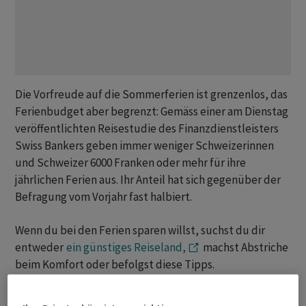
Die Vorfreude auf die Sommerferien ist grenzenlos, das
Ferienbudget aber begrenzt: Gemäss einer am Dienstag
veröffentlichten Reisestudie des Finanzdienstleisters
Swiss Bankers geben immer weniger Schweizerinnen
und Schweizer 6000 Franken oder mehr für ihre
jährlichen Ferien aus. Ihr Anteil hat sich gegenüber der
Befragung vom Vorjahr fast halbiert.
Wenn du bei den Ferien sparen willst, suchst du dir
entweder
ein günstiges Reiseland,
machst Abstriche
beim Komfort oder befolgst diese Tipps.
1. Günstiger Zug fahren