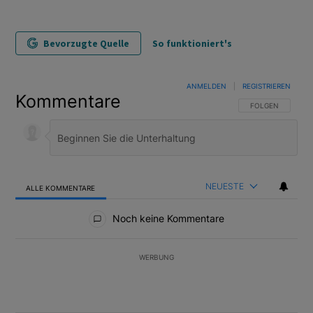
Bevorzugte Quelle
So funktioniert's
ANMELDEN
|
REGISTRIEREN
Kommentare
FOLGE DIESER U
FOLGEN
NEUESTE
ALLE KOMMENTARE
Alle Kommentare
Noch keine Kommentare
WERBUNG