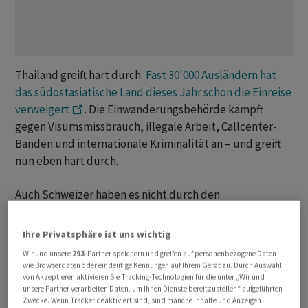
Thailand greift hart durch:
Fast 30'000 Ausländern hat
das südostasiatische Land dieses Jahr schon die Einreise
verweigert
. Die Einwanderungsbehörde kämpft
gegen Visumsmissbrauch, illegale Arbeit, Callcenter-
Banden und internationale Kriminalität an – und greift
nun eben hart durch.
Auch Schweizer haben es nicht durch den
thailändischen Zoll geschafft. Sie mussten wieder
abreisen. Entsprechend verunsichert dürften hiesige
Ihre Privatsphäre ist uns wichtig
Thailand-Touristen sein. Das Schweizer
Wir und unsere
293
-Partner speichern und greifen auf personenbezogene Daten
Reiseunternehmen Royal Orchid Holidays beruhigt: Nur
wie Browserdaten oder eindeutige Kennungen auf Ihrem Gerät zu. Durch Auswahl
von Akzeptieren aktivieren Sie Tracking-Technologien für die unter „Wir und
Einreisende mit kriminellem Hintergrund haben
unsere Partner verarbeiten Daten, um Ihnen Dienste bereitzustellen“ aufgeführten
wirklich was zu befürchten, teilt dieses auf Anfrage von
Zwecke. Wenn Tracker deaktiviert sind, sind manche Inhalte und Anzeigen