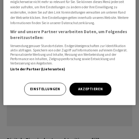
möglicherweise nicht mehr so relevant für Sie. Sie können dieses Menü jederzeit
Blick mit. Dennoch: Wer die tropischen Strände, die
wieder aufrufen, um Ihre Einstellungen zu ändern oder Ihre Einwilligung zu
dortige Kultur und das feine Essen geniessen will, sollte
widerrufen, indem Sie auf den Link Voreinstellungen verwalten am unteren Rand
trotzdem die Einreisebestimmungen streng beachten.
der Webseite klicken. Ihre Einstellungen gelten innerhalb unseres Website. Weitere
Informationen finden Sie in unserer Datenschutzerklärung.
Hier sind sechs Tipps, damit deine Reise kein
Wir und unsere Partner verarbeiten Daten, um Folgendes
frühzeitiges und unangenehmes Ende nimmt.
bereitzustellen:
Verwendung genauer Standortdaten. Endgeräteeigenschaften zur Identifikation
aktiv abfragen. Speichern von oder Zugriff auf Informationen auf einem Endgerät.
Personalisierte Werbung und Inhalte, Messung von Werbeleistung und der
Performance von Inhalten, Zielgruppenforschung sowie Entwicklung und
Verbesserung von Angeboten.
Liste der Partner (Lieferanten)
EINSTELLUNGEN
AKZEPTIEREN