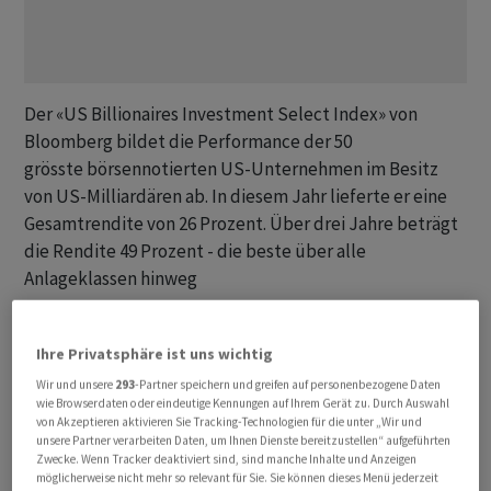
Der «US Billionaires Investment Select Index» von
Bloomberg bildet die Performance der 50
grösste börsennotierten US-Unternehmen im Besitz
von US-Milliardären ab. In diesem Jahr lieferte er eine
Gesamtrendite von 26 Prozent. Über drei Jahre beträgt
die Rendite 49 Prozent - die beste über alle
Anlageklassen hinweg
Die Gesamtrendite des Index von 26 Prozent in diesem
Ihre Privatsphäre ist uns wichtig
Jahr entsprach damit dem «Bloomberg Galaxy Crypto
Index». Derweil stieg der «Bloomberg Commodity
Wir und unsere
293
-Partner speichern und greifen auf personenbezogene Daten
wie Browserdaten oder eindeutige Kennungen auf Ihrem Gerät zu. Durch Auswahl
Index» um 4 Prozent, während der «Bloomberg Fixed
von Akzeptieren aktivieren Sie Tracking-Technologien für die unter „Wir und
Income Global Aggregate Total Return Index» um 2,6
unsere Partner verarbeiten Daten, um Ihnen Dienste bereitzustellen“ aufgeführten
Zwecke. Wenn Tracker deaktiviert sind, sind manche Inhalte und Anzeigen
Prozent fiel. Über drei Jahre hinweg übertrifft der
möglicherweise nicht mehr so relevant für Sie. Sie können dieses Menü jederzeit