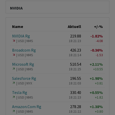
NVIDIA
Name
Aktuell
+/-%
NVIDIA Rg
219.88
-1.82%
USD
NMS
18:21:23
-4.08
Broadcom Rg
426.23
-0.36%
USD
NMS
18:21:14
-1.53
Microsoft Rg
510.54
+2.11%
USD
NMS
18:21:25
+10.55
Salesforce Rg
196.55
+1.98%
USD
NYX
18:21:03
+3.81
Tesla Rg
330.40
+0.55%
USD
NMS
18:21:23
+1.82
Amazon.Com Rg
278.28
+1.38%
USD
NMS
18:21:22
+3.80