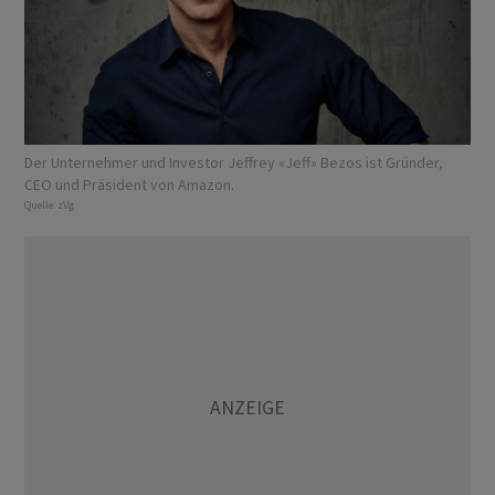
Der Unternehmer und Investor Jeffrey «Jeff» Bezos ist Gründer,
CEO und Präsident von Amazon.
Quelle:
zVg