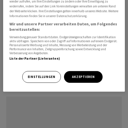
Bloomberg-Milliardärs-Investmentindex mit seiner 49-
wieder aufrufen, um Ihre Einstellungen zu ändern oder Ihre Einwilligung zu
widerrufen, indem Sie auf den Link Voreinstellungen verwalten am unteren Rand
Prozent-Rendite den Krypto-Index, der mit 38 Prozent
der Webseite klicken. Ihre Einstellungen gelten innerhalb unseres Website. Weitere
Rendite den zweiten Platz belegt.
Informationen finden Sie in unserer Datenschutzerklärung.
Wir und unsere Partner verarbeiten Daten, um Folgendes
Hohes Gewicht des Technologiesektors
bereitzustellen:
Verwendung genauer Standortdaten. Endgeräteeigenschaften zur Identifikation
aktiv abfragen. Speichern von oder Zugriff auf Informationen auf einem Endgerät.
Zu den Top-Beteiligungen gehören
Nvidia
,
Personalisierte Werbung und Inhalte, Messung von Werbeleistung und der
Performance von Inhalten, Zielgruppenforschung sowie Entwicklung und
Broadcom
,
Microsoft
und
Salesforce
. Letzteres ist ein
Verbesserung von Angeboten.
amerikanisches Softwareunternehmen, das Cloud-
Liste der Partner (Lieferanten)
Computing-Produkte für Unternehmen anbietet. Der
Valor hat in den letzten zwei Jahrzehnten zusehends an
EINSTELLUNGEN
AKZEPTIEREN
Wert gewonnen, musste sich in vergangenen zwei
Jahren aber von einem Rückschlag erholen.