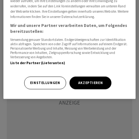
wieder aufrufen, um Ihre Einstellungen zu ändern oder Ihre Einwilligung zu
100 Prozent ausfallen, womit die Sparten deutlich zum
widerrufen, indem Sie auf den Link Voreinstellungen verwalten am unteren Rand
Gewinnwachstum beitragen dürften. Zum absehbaren
der Webseite klicken. Ihre Einstellungen gelten innerhalb unseres Website. Weitere
Informationen finden Sie in unserer Datenschutzerklärung.
Milliardengewinn haben wohl auch gute
Wir und unsere Partner verarbeiten Daten, um Folgendes
Anlegeergebnisse beigetragen. Auf Interesse der
bereitzustellen:
Investoren werden ausserdem Aussagen über die
Verwendung genauer Standortdaten. Endgeräteeigenschaften zur Identifikation
Entwicklung der Rückversicherungstarife in der
aktiv abfragen. Speichern von oder Zugriff auf Informationen auf einem Endgerät.
Personalisierte Werbung und Inhalte, Messung von Werbeleistung und der
Erneuerungssaison stossen.
Performance von Inhalten, Zielgruppenforschung sowie Entwicklung und
Verbesserung von Angeboten.
Liste der Partner (Lieferanten)
EINSTELLUNGEN
AKZEPTIEREN