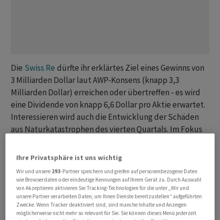
Die
Swiss Re
dürfte ihr erklärtes Ziel eines Gewinns von
3 Milliarden Dollar laut AWP-Konsens (knapp 3,3
Milliarden Dollar) erreichen oder übertreffen - es wird
eine Dividende von knapp 6,6 Dollar pro Aktie erwartet.
Interessieren wird auch die Entwicklung der Schäden
aus Naturkatastrophen des vierten Quartals. Im Fokus
stehen vor allem die Kosten des Hurrikans Otis, der
Ende Oktober unter anderem massive Schäden am
Ihre Privatsphäre ist uns wichtig
mexikanischen Badeort Acapulco verursacht hatte.
Wir und unsere
293
-Partner speichern und greifen auf personenbezogene Daten
wie Browserdaten oder eindeutige Kennungen auf Ihrem Gerät zu. Durch Auswahl
von Akzeptieren aktivieren Sie Tracking-Technologien für die unter „Wir und
Der Schaden-Kosten-Satz dürfte sowohl in der Sach-
unsere Partner verarbeiten Daten, um Ihnen Dienste bereitzustellen“ aufgeführten
und Haftpflichtrückversicherung wie auch bei der
Zwecke. Wenn Tracker deaktiviert sind, sind manche Inhalte und Anzeigen
kleineren Corporate Solutions laut Analysten klar unter
möglicherweise nicht mehr so relevant für Sie. Sie können dieses Menü jederzeit