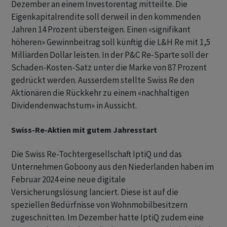
Dezember an einem Investorentag mitteilte. Die
Eigenkapitalrendite soll derweil in den kommenden
Jahren 14 Prozent übersteigen. Einen «signifikant
höheren» Gewinnbeitrag soll künftig die L&H Re mit 1,5
Milliarden Dollar leisten. In der P&C Re-Sparte soll der
Schaden-Kosten-Satz unter die Marke von 87 Prozent
gedrückt werden. Ausserdem stellte Swiss Re den
Aktionären die Rückkehr zu einem «nachhaltigen
Dividendenwachstum» in Aussicht.
Swiss-Re-Aktien mit gutem Jahresstart
Die Swiss Re-Tochtergesellschaft IptiQ und das
Unternehmen Goboony aus den Niederlanden haben im
Februar 2024 eine neue digitale
Versicherungslösung lanciert. Diese ist auf die
speziellen Bedürfnisse von Wohnmobilbesitzern
zugeschnitten. Im Dezember hatte IptiQ zudem eine