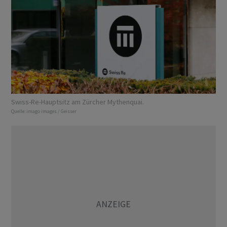
Swiss-Re-Hauptsitz am Zürcher Mythenquai.
Quelle:
imago images / Geisser