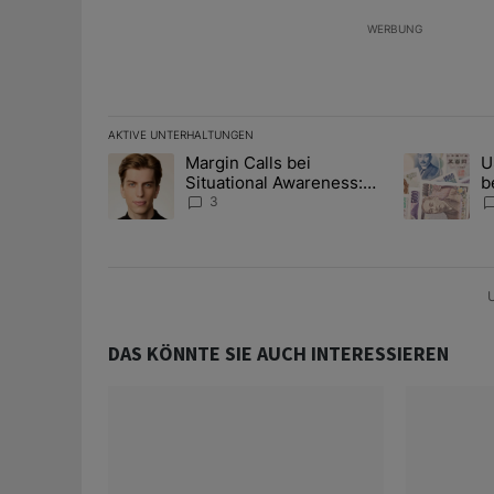
WERBUNG
AKTIVE UNTERHALTUNGEN
Das Folgende ist eine Liste der am meisten kommentier
Margin Calls bei
U
Ein Trendartikel mit dem Titel "Margin Calls bei Situ
Ein Trendart
Situational Awareness:
b
Alles über den Retter-
I
3
Deal
Y
U
DAS KÖNNTE SIE AUCH INTERESSIEREN