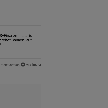
ten Artikel der letzten 7 days.
S-Finanzministerium
ational Awareness: Alles über den Retter-Deal" mit 3 kommentare.
ikel mit dem Titel "US-Finanzministerium bereitet Banken laut Inside
ereitet Banken laut
nsider auf eventuelle
2
en-Intervention vor
nterstützt von