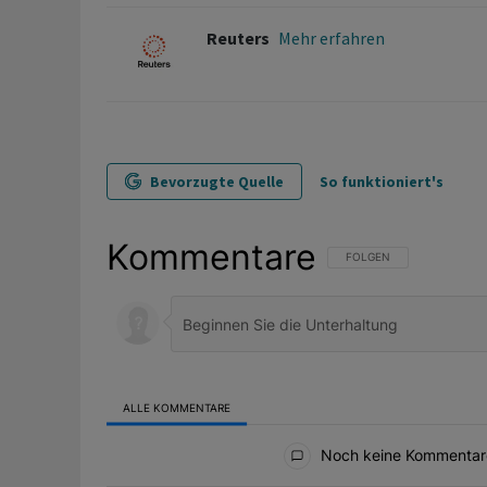
Reuters
Mehr erfahren
Bevorzugte Quelle
So funktioniert's
Kommentare
FOLGE DIESER UNTERHAL
FOLGEN
ALLE KOMMENTARE
Alle Kommentare
Noch keine Kommentar