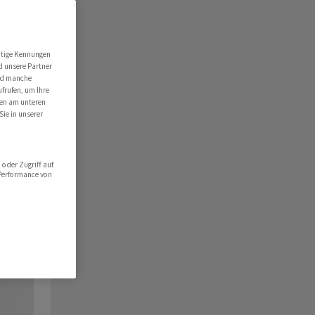
utige Kennungen
d unsere Partner
ind manche
ufrufen, um Ihre
ten am unteren
Sie in unserer
oder Zugriff auf
 Performance von