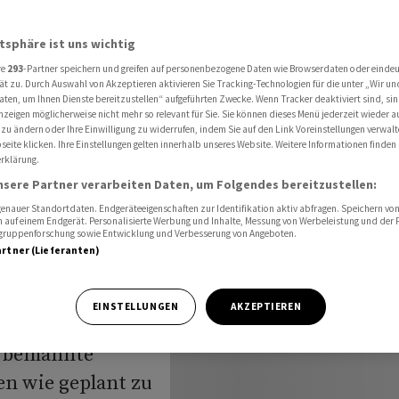
umkapsel Orion im Pazifik gelandet
atsphäre ist uns wichtig
re
293
-Partner speichern und greifen auf personenbezogene Daten wie Browserdaten oder einde
ät zu. Durch Auswahl von Akzeptieren aktivieren Sie Tracking-Technologien für die unter „Wir un
aten, um Ihnen Dienste bereitzustellen“ aufgeführten Zwecke. Wenn Tracker deaktiviert sind, s
nzeigen möglicherweise nicht mehr so relevant für Sie. Sie können dieses Menü jederzeit wieder a
 zu ändern oder Ihre Einwilligung zu widerrufen, indem Sie auf den Link Voreinstellungen verwal
eite klicken. Ihre Einstellungen gelten innerhalb unseres Website. Weitere Informationen finden 
rklärung.
 im
nsere Partner verarbeiten Daten, um Folgendes bereitzustellen:
nauer Standortdaten. Endgeräteeigenschaften zur Identifikation aktiv abfragen. Speichern von 
 auf einem Endgerät. Personalisierte Werbung und Inhalte, Messung von Werbeleistung und der
elgruppenforschung sowie Entwicklung und Verbesserung von Angeboten.
artner (Lieferanten)
EINSTELLUNGEN
AKZEPTIEREN
e bemannte
n wie geplant ‌zu