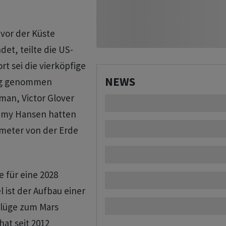
vor ⁠der Küste
et, teilte die US-
t sei die vierköpfige
NEWS
ng genommen ​
man, Victor Glover
remy Hansen hatten
ometer von der Erde
e für eine 2028
 ist der Aufbau einer
Flüge zum Mars
at seit 2012