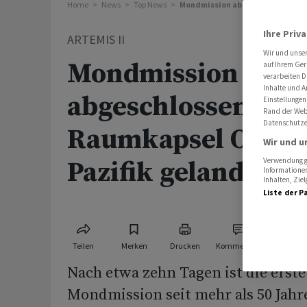
Home
News
Top News
Mondmission abgeschlossen - Ra
Ihre Priv
ARTEMIS II
Wir und unse
Mondmission
auf Ihrem Ger
verarbeiten D
Inhalte und A
abgeschlossen -
Einstellungen
Rand der Webs
Datenschutze
Raumkapsel Orion
Wir und u
Pazifik gelandet
Verwendung ge
Informationen
Inhalten, Zi
Liste der P
Teilen
Merken
Drucken
Kommentare
Nach etwa zehn Tagen ist die erst
Mondmission seit mehr als 50 Jahre