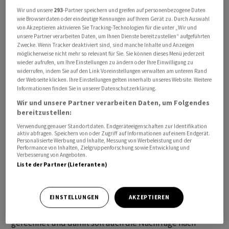
Wir und unsere
293
-Partner speichern und greifen auf personenbezogene Daten
wie Browserdaten oder eindeutige Kennungen auf Ihrem Gerät zu. Durch Auswahl
von Akzeptieren aktivieren Sie Tracking-Technologien für die unter „Wir und
unsere Partner verarbeiten Daten, um Ihnen Dienste bereitzustellen“ aufgeführten
Zwecke. Wenn Tracker deaktiviert sind, sind manche Inhalte und Anzeigen
möglicherweise nicht mehr so relevant für Sie. Sie können dieses Menü jederzeit
Der Luftfahrtzulieferer
Montana Aerospace
verfügt in
wieder aufrufen, um Ihre Einstellungen zu ändern oder Ihre Einwilligung zu
seiner Divison Aerostructures über rekordhohe
widerrufen, indem Sie auf den Link Voreinstellungen verwalten am unteren Rand
der Webseite klicken. Ihre Einstellungen gelten innerhalb unseres Website. Weitere
Aufträge. Insgesamt seien Bestellungen über 7
Informationen finden Sie in unserer Datenschutzerklärung.
Milliarden Euro vertraglich vereinbart, heisst es in einer
Wir und unsere Partner verarbeiten Daten, um Folgendes
Mitteilung vom Dienstag.
bereitzustellen:
Verwendung genauer Standortdaten. Endgeräteeigenschaften zur Identifikation
Am Umsatzziel für 2025 für das Segment in Höhe von
aktiv abfragen. Speichern von oder Zugriff auf Informationen auf einem Endgerät.
Personalisierte Werbung und Inhalte, Messung von Werbeleistung und der
850 Millionen Euro hält das Unternehmen fest. Dabei sei
Performance von Inhalten, Zielgruppenforschung sowie Entwicklung und
Verbesserung von Angeboten.
der Anspruch, die Erwartungen deutlich zu übertreffen
Liste der Partner (Lieferanten)
und dabei die Profitabilität zu steigern.
Generell werde mit einem weltweiten Anstieg des
EINSTELLUNGEN
AKZEPTIEREN
Flugverkehrs um durchschnittlich 3,6 Prozent pro Jahr
gerechnet und damit soll auch die Nachfrage nach