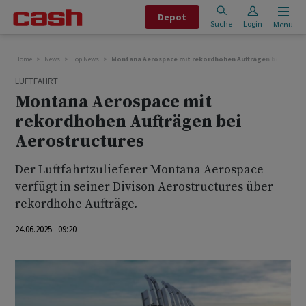
Depot
Suche
Login
Menu
Home
News
Top News
Montana Aerospace mit rekordhohen Aufträgen bei Aerost
LUFTFAHRT
Montana Aerospace mit
rekordhohen Aufträgen bei
Aerostructures
Der Luftfahrtzulieferer Montana Aerospace
verfügt in seiner Divison Aerostructures über
rekordhohe Aufträge.
24.06.2025 09:20