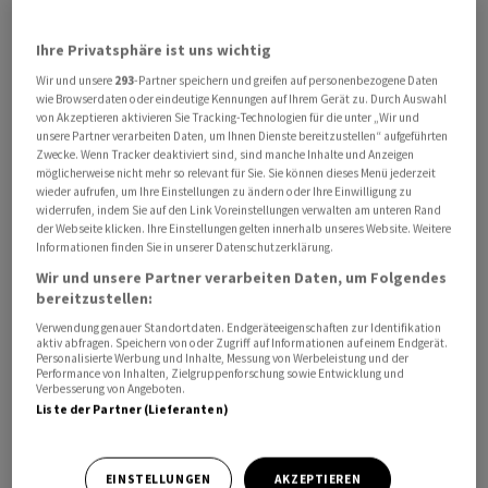
Ihre Privatsphäre ist uns wichtig
Wir und unsere
293
-Partner speichern und greifen auf personenbezogene Daten
Der Umsatz von
Montana Aerospace
stieg im Vergleich
wie Browserdaten oder eindeutige Kennungen auf Ihrem Gerät zu. Durch Auswahl
zur Vorjahresperiode um gut 14 Prozent auf knapp 821
von Akzeptieren aktivieren Sie Tracking-Technologien für die unter „Wir und
unsere Partner verarbeiten Daten, um Ihnen Dienste bereitzustellen“ aufgeführten
Millionen Euro, wie das Unternehmen am Donnerstag
Zwecke. Wenn Tracker deaktiviert sind, sind manche Inhalte und Anzeigen
mitteilte. Sowohl der grössere Bereich Luftfahrt (+5,1
möglicherweise nicht mehr so relevant für Sie. Sie können dieses Menü jederzeit
wieder aufrufen, um Ihre Einstellungen zu ändern oder Ihre Einwilligung zu
Prozent) als auch das kleinere Segment Energie (+14,4
widerrufen, indem Sie auf den Link Voreinstellungen verwalten am unteren Rand
Prozent) legten zu.
der Webseite klicken. Ihre Einstellungen gelten innerhalb unseres Website. Weitere
Informationen finden Sie in unserer Datenschutzerklärung.
Wir und unsere Partner verarbeiten Daten, um Folgendes
Profitabilität gesteigert
bereitzustellen:
Verwendung genauer Standortdaten. Endgeräteeigenschaften zur Identifikation
Auch die Profitabilität nahm zu. So kletterte der
aktiv abfragen. Speichern von oder Zugriff auf Informationen auf einem Endgerät.
bereinigte Betriebsgewinn vor Abschreibungen und
Personalisierte Werbung und Inhalte, Messung von Werbeleistung und der
Performance von Inhalten, Zielgruppenforschung sowie Entwicklung und
Amortisationen (EBITDA) auf 102 Millionen Euro nach 79
Verbesserung von Angeboten.
Liste der Partner (Lieferanten)
Millionen im Vorjahreszeitraum. Die entsprechende
Marge verbesserte sich auf 12,4 von 11,0 Prozent.
EINSTELLUNGEN
AKZEPTIEREN