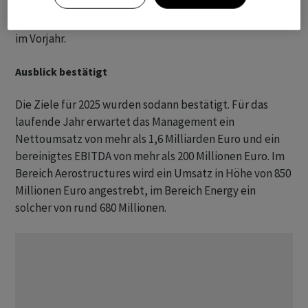
Unter dem Strich resultierte ein Gewinn von 6,4
Millionen Euro nach einem Fehlbetrag von 17,4 Millionen
im Vorjahr.
Ausblick bestätigt
Die Ziele für 2025 wurden sodann bestätigt. Für das
laufende Jahr erwartet das Management ein
Nettoumsatz von mehr als 1,6 Milliarden Euro und ein
bereinigtes EBITDA von mehr als 200 Millionen Euro. Im
Bereich Aerostructures wird ein Umsatz in Höhe von 850
Millionen Euro angestrebt, im Bereich Energy ein
solcher von rund 680 Millionen.