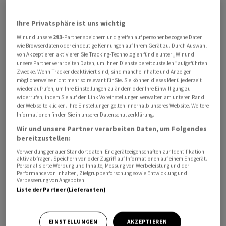
Ihre Privatsphäre ist uns wichtig
Wir und unsere
293
-Partner speichern und greifen auf personenbezogene Daten
wie Browserdaten oder eindeutige Kennungen auf Ihrem Gerät zu. Durch Auswahl
von Akzeptieren aktivieren Sie Tracking-Technologien für die unter „Wir und
unsere Partner verarbeiten Daten, um Ihnen Dienste bereitzustellen“ aufgeführten
Zwecke. Wenn Tracker deaktiviert sind, sind manche Inhalte und Anzeigen
möglicherweise nicht mehr so relevant für Sie. Sie können dieses Menü jederzeit
Der Nettogewinn schoss ‌um fast ein Drittel auf ‌5,6 (4,3)
wieder aufrufen, um Ihre Einstellungen zu ändern oder Ihre Einwilligung zu
Milliarden Dollar ​nach oben, wie Morgan Stanley am
widerrufen, indem Sie auf den Link Voreinstellungen verwalten am unteren Rand
der Webseite klicken. Ihre Einstellungen gelten innerhalb unseres Website. Weitere
Mittwoch mitteilte. Die Erträge stiegen auf 20,6 (Vorjahr:
Informationen finden Sie in unserer Datenschutzerklärung.
17,7) Milliarden Dollar und ‌übertrafen damit die
Wir und unsere Partner verarbeiten Daten, um Folgendes
Erwartungen der Analysten. Die Investmentbanken
bereitzustellen:
knüpfen in der lukrativen Beratung bei ​
Verwendung genauer Standortdaten. Endgeräteeigenschaften zur Identifikation
Unternehmenstransaktionen an das Jahr 2025 ​an.
aktiv abfragen. Speichern von oder Zugriff auf Informationen auf einem Endgerät.
Personalisierte Werbung und Inhalte, Messung von Werbeleistung und der
Performance von Inhalten, Zielgruppenforschung sowie Entwicklung und
Verbesserung von Angeboten.
Die Konzerne selbst werden ​mutiger, weil sie von der
Liste der Partner (Lieferanten)
US-Regierung unter ‌Donald Trump regulatorisch
weniger Hürden für Grossfusionen erwarten als das in
der ​Vergangenheit ​der Fall war. Im ⁠Handel positionieren
EINSTELLUNGEN
AKZEPTIEREN