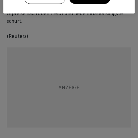
sich ​die Anleger angesichts ⁠des Iran-Kriegs neu, der die
Ölpreise ‌nach oben treibt und neue Inflationsängste
schürt.
(Reuters)