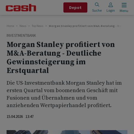
Depot
Suche
Login
Menu
Home
News
Top News
Morgan Stanley profitiert von M&A-Beratung - Deutliche 
INVESTMENTBANK
Morgan Stanley profitiert von
M&A-Beratung - Deutliche
Gewinnsteigerung im
Erstquartal
Die US-Investmentbank Morgan Stanley hat im
ersten Quartal ‌vom ⁠boomenden Geschäft mit
Fusionen und Übernahmen ⁠und vom
anziehenden Wertpapierhandel profitiert.
15.04.2026 13:47