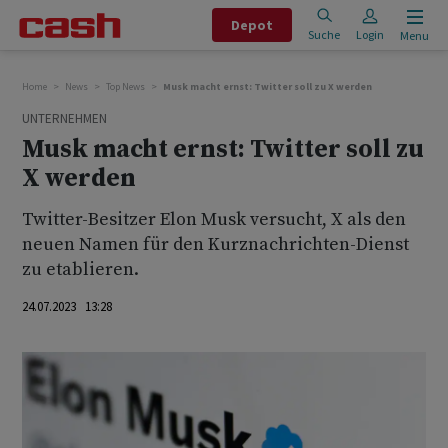
Depot
Suche
Login
Menu
Home
News
Top News
Musk macht ernst: Twitter soll zu X werden
UNTERNEHMEN
Musk macht ernst: Twitter soll zu
X werden
Twitter-Besitzer Elon Musk versucht, X als den
neuen Namen für den Kurznachrichten-Dienst
zu etablieren.
24.07.2023 13:28