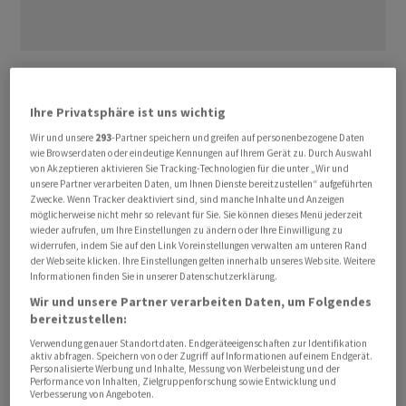
Am Montag wurde der Wandel Schritt um Schritt
sichtbar: Erst wurde beim offiziellen Profil von Twitter
Ihre Privatsphäre ist uns wichtig
der Name zu einem X geändert, wenig später ersetzte
Wir und unsere
293
-Partner speichern und greifen auf personenbezogene Daten
ein Logo mit dem Buchstaben auch den gewohnten
wie Browserdaten oder eindeutige Kennungen auf Ihrem Gerät zu. Durch Auswahl
blauen Vogel in der Web-Version. Der Account-Name
von Akzeptieren aktivieren Sie Tracking-Technologien für die unter „Wir und
unsere Partner verarbeiten Daten, um Ihnen Dienste bereitzustellen“ aufgeführten
des offiziellen Profils des Dienstes lautete aber
Zwecke. Wenn Tracker deaktiviert sind, sind manche Inhalte und Anzeigen
weiterhin "@twitter" - und in der Smartphone-App war
möglicherweise nicht mehr so relevant für Sie. Sie können dieses Menü jederzeit
wieder aufrufen, um Ihre Einstellungen zu ändern oder Ihre Einwilligung zu
weiter das bekannte Twitter-Logo zu sehen. Auf das
widerrufen, indem Sie auf den Link Voreinstellungen verwalten am unteren Rand
Hauptquartier in San Francisco wurde das X-Logo
der Webseite klicken. Ihre Einstellungen gelten innerhalb unseres Website. Weitere
Informationen finden Sie in unserer Datenschutzerklärung.
kurzerhand einfach projiziert.
Wir und unsere Partner verarbeiten Daten, um Folgendes
bereitzustellen:
Mit einer Umbenennung würde Musk eine mehr als 15
Verwendung genauer Standortdaten. Endgeräteeigenschaften zur Identifikation
Jahre alte Marke mit weltweiter Bekanntheit und
aktiv abfragen. Speichern von oder Zugriff auf Informationen auf einem Endgerät.
hohem Erkennungswert fallenlassen. Er zeigte sich
Personalisierte Werbung und Inhalte, Messung von Werbeleistung und der
Performance von Inhalten, Zielgruppenforschung sowie Entwicklung und
jedoch entschlossen, das Vorhaben durchzuziehen. Als
Verbesserung von Angeboten.