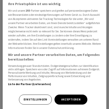
Ihre Privatsphäre ist uns wichtig
Wir und unsere
293
-Partner speichern und greifen auf personenbezogene Daten
wie Browserdaten oder eindeutige Kennungen auf Ihrem Gerät zu. Durch Auswahl
von Akzeptieren aktivieren Sie Tracking-Technologien für die unter „Wir und
unsere Partner verarbeiten Daten, um Ihnen Dienste bereitzustellen“ aufgeführten
Zwecke. Wenn Tracker deaktiviert sind, sind manche Inhalte und Anzeigen
möglicherweise nicht mehr so relevant für Sie. Sie können dieses Menü jederzeit
wieder aufrufen, um Ihre Einstellungen zu ändern oder Ihre Einwilligung zu
Dies geht aus am Donnerstag veröffentlichten
widerrufen, indem Sie auf den Link Voreinstellungen verwalten am unteren Rand
Bundesunterlagen hervor. Damit hat Musk seine
der Webseite klicken. Ihre Einstellungen gelten innerhalb unseres Website. Weitere
Informationen finden Sie in unserer Datenschutzerklärung.
Unterstützung für den republikanischen
Wir und unsere Partner verarbeiten Daten, um Folgendes
Präsidentschaftskandidaten Donald Trump bei den
bereitzustellen:
Wahlen am 5. November noch einmal verstärkt.
Verwendung genauer Standortdaten. Endgeräteeigenschaften zur Identifikation
aktiv abfragen. Speichern von oder Zugriff auf Informationen auf einem Endgerät.
Personalisierte Werbung und Inhalte, Messung von Werbeleistung und der
Laut einem vorherigen Bericht für die
Performance von Inhalten, Zielgruppenforschung sowie Entwicklung und
Bundeswahlkommission hatte der Milliardär dem
Verbesserung von Angeboten.
Liste der Partner (Lieferanten)
politischen Aktionskomitee in den drei Monaten
zwischen Juli und September bereits rund 75 Millionen
Dollar zur Verfügung gestellt.
EINSTELLUNGEN
AKZEPTIEREN