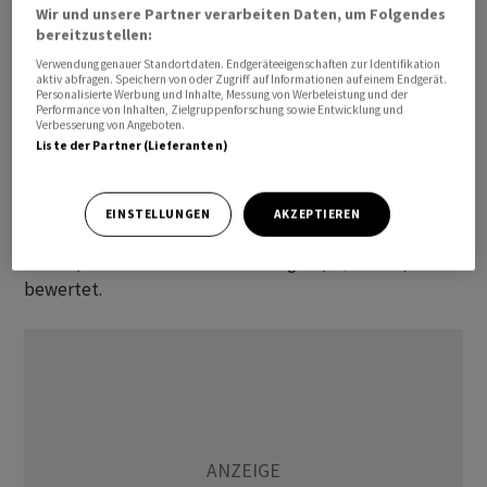
Wir und unsere Partner verarbeiten Daten, um Folgendes
Bank senkte ihre Empfehlung auf «Sell» und reduzierte
bereitzustellen:
das Kursziel auf 668 Franken.
Verwendung genauer Standortdaten. Endgeräteeigenschaften zur Identifikation
aktiv abfragen. Speichern von oder Zugriff auf Informationen auf einem Endgerät.
Personalisierte Werbung und Inhalte, Messung von Werbeleistung und der
Analyst Chase Coughlan begründet seinen vorsichtigen
Performance von Inhalten, Zielgruppenforschung sowie Entwicklung und
Ausblick damit, dass
Belimo
innerhalb der grossen
Verbesserung von Angeboten.
Liste der Partner (Lieferanten)
globalen Rechenzentrumszulieferer mit dem höchsten
Bewertungsmultiplikator gehandelt werde. Das
Unternehmen werde zum 33-Fachen des erwarteten
EINSTELLUNGEN
AKZEPTIEREN
Unternehmenswerts im Verhältnis zum Gewinn vor
Zinsen, Steuern und Abschreibungen (EV/Ebitda)
bewertet.