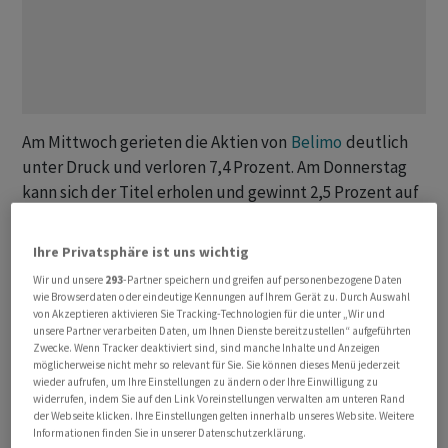
Am Mittwoch gerieten die Aktien von
Belimo
deutlich
unter Druck und verloren 7,4 Prozent. Am Donnerstag
kann sich der Titel erholen und gewinnt 2,5 Prozent auf
801 Franken.
Ihre Privatsphäre ist uns wichtig
Dennoch notiert die Aktie auf dem tiefsten Stand seit
Wir und unsere
293
-Partner speichern und greifen auf personenbezogene Daten
zwei Monaten, nachdem sie vor wenigen Wochen mit 960
wie Browserdaten oder eindeutige Kennungen auf Ihrem Gerät zu. Durch Auswahl
Franken noch ein Allzeithoch erreicht hatte. Seit
von Akzeptieren aktivieren Sie Tracking-Technologien für die unter „Wir und
unsere Partner verarbeiten Daten, um Ihnen Dienste bereitzustellen“ aufgeführten
Jahresbeginn verbleibt damit nur noch ein Plus von 0,36
Zwecke. Wenn Tracker deaktiviert sind, sind manche Inhalte und Anzeigen
Prozent.
möglicherweise nicht mehr so relevant für Sie. Sie können dieses Menü jederzeit
wieder aufrufen, um Ihre Einstellungen zu ändern oder Ihre Einwilligung zu
widerrufen, indem Sie auf den Link Voreinstellungen verwalten am unteren Rand
Belastet wurde der Titel am Mittwoch unter anderem
der Webseite klicken. Ihre Einstellungen gelten innerhalb unseres Website. Weitere
Informationen finden Sie in unserer Datenschutzerklärung.
durch eine Herabstufung von Van Lanschot Kempen. Die