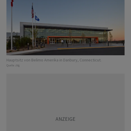
Hauptsitz von Belimo Amerika in Danbury, Connecticut.
Quelle:
zVg