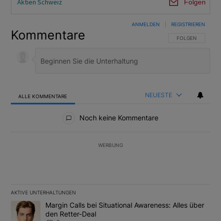
Aktien Schweiz
Folgen
ANMELDEN
|
REGISTRIEREN
Kommentare
FOLGE DIESER U
FOLGEN
NEUESTE
ALLE KOMMENTARE
Alle Kommentare
Noch keine Kommentare
WERBUNG
AKTIVE UNTERHALTUNGEN
Das Folgende ist eine Liste der am meisten kommentierten Artikel
Ein Trendartikel mit dem Titel "Margin Calls bei Situational Awar
Margin Calls bei Situational Awareness: Alles über
den Retter-Deal