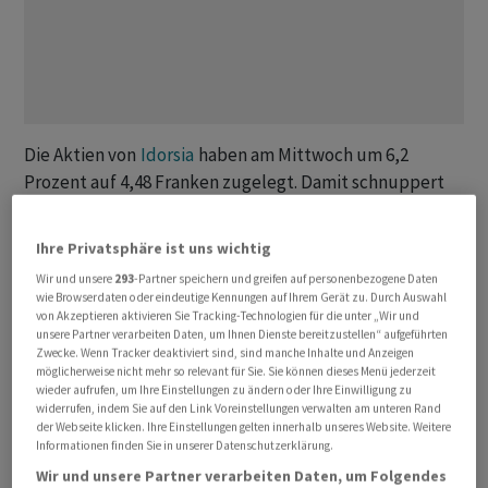
Die Aktien von
Idorsia
haben am Mittwoch um 6,2
Prozent auf 4,48 Franken zugelegt. Damit schnuppert
der Biotech-Valor an einem Dreijahreshoch, falls der
Titel die bisher resistente Kursmarke von 4,87 Franken
Ihre Privatsphäre ist uns wichtig
überwinden kann.
Wir und unsere
293
-Partner speichern und greifen auf personenbezogene Daten
wie Browserdaten oder eindeutige Kennungen auf Ihrem Gerät zu. Durch Auswahl
Einige Analysten gaben in den letzten schwierigen
von Akzeptieren aktivieren Sie Tracking-Technologien für die unter „Wir und
unsere Partner verarbeiten Daten, um Ihnen Dienste bereitzustellen“ aufgeführten
Jahren auf. Einzig die Deutsche Bank, Octavia und
Zwecke. Wenn Tracker deaktiviert sind, sind manche Inhalte und Anzeigen
Kepler Cheuvreux decken diese noch ab. Gerade
möglicherweise nicht mehr so relevant für Sie. Sie können dieses Menü jederzeit
wieder aufrufen, um Ihre Einstellungen zu ändern oder Ihre Einwilligung zu
die Analystin Justine Telliez von Kepler
widerrufen, indem Sie auf den Link Voreinstellungen verwalten am unteren Rand
Cheuvreux hatte im vergangenen Dezember ein
der Webseite klicken. Ihre Einstellungen gelten innerhalb unseres Website. Weitere
Informationen finden Sie in unserer Datenschutzerklärung.
goldenes Näschen, als sie den Titel nach der
Wir und unsere Partner verarbeiten Daten, um Folgendes
erfolgreichen Umstrukturierung im Jahr 2025 auf «Buy»