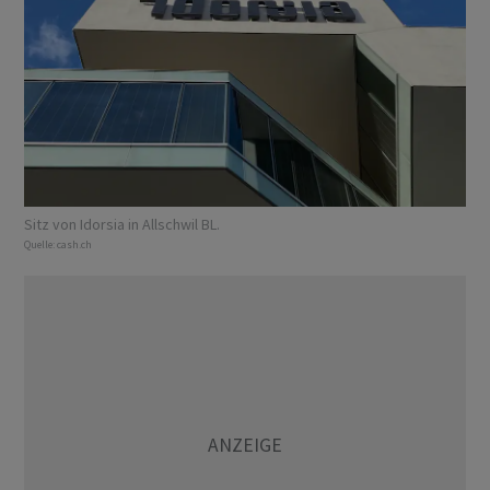
Sitz von Idorsia in Allschwil BL.
Quelle:
cash.ch