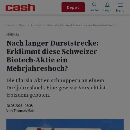
Depot
Suche
Login
Menu
Home
News
Top News
Kann die Idorsia-Aktie ein neues Dreijahreshoch erreichen?
MÄRKTE
Nach langer Durststrecke:
Erklimmt diese Schweizer
Biotech-Aktie ein
Mehrjahreshoch?
Die Idorsia-Aktien schnuppern an einem
Dreijahreshoch. Eine gewisse Vorsicht ist
trotzdem geboten.
28.05.2026 06:35
Von
Thomas Marti