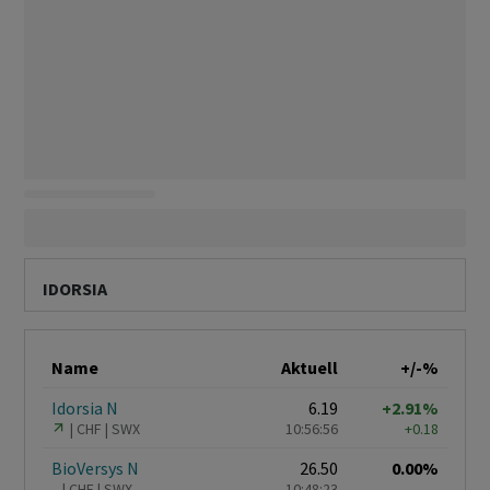
IDORSIA
Name
Aktuell
+/-%
Idorsia N
6.19
+2.91%
CHF
SWX
10:56:56
+0.18
BioVersys N
26.50
0.00%
–
CHF
SWX
10:48:23
–