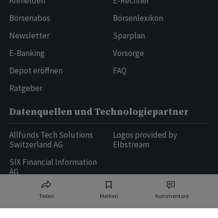
Anmelden
E-Rechner
Börsenabos
Börsenlexikon
Newsletter
Sparplan
E-Banking
Vorsorge
Depot eröffnen
FAQ
Ratgeber
Datenquellen und Technologiepartner
Allfunds Tech Solutions
Logos provided by
Switzerland AG
Elbstream
SIX Financial Information
AG
Teilen
Merken
Kommentare
Ringier AG | Ringier Medien Schweiz