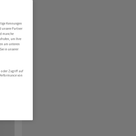
utige Kennungen
d unsere Partner
ind manche
ufrufen, um Ihre
ten am unteren
Sie in unserer
oder Zugriff auf
 Performance von