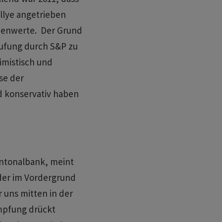
llye angetrieben
denwerte. Der Grund
tufung durch S&P zu
imistisch und
se der
d konservativ haben
ntonalbank, meint
der im Vordergrund
 uns mitten in der
mpfung drückt