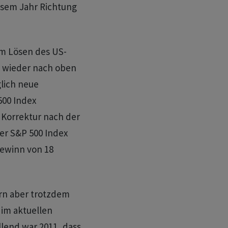
esem Jahr Richtung
em Lösen des US-
s wieder nach oben
glich neue
00 Index
 Korrektur nach der
er S&P 500 Index
Gewinn von 18
ern aber trotzdem
 im aktuellen
llend war 2011, dass