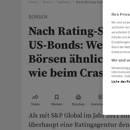
Home
News
Top News
Nach Rating-Senkung für US-Bond
Ihre Priv
BÖRSEN
Wir und unse
Nach Rating-Senku
auf Ihrem Ger
verarbeiten D
Inhalte und A
US-Bonds: Werden 
Einstellungen
Rand der Webs
Datenschutze
Börsen ähnlich re
Wir und u
wie beim Crash vo
Verwendung ge
Informationen
Inhalten, Zi
Liste der P
Teilen
Merken
Drucken
Kommentare
Als mit S&P Global im Jahr 2011 zu
überhaupt eine Ratingagentur den 