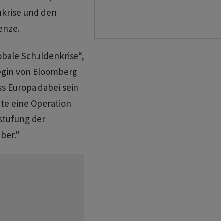
nkrise und den
enze.
obale Schuldenkrise“,
tegin von Bloomberg
ss Europa dabei sein
te eine Operation
stufung der
ber."