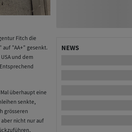
entur Fitch die
NEWS
 auf "AA+" gesenkt.
er USA und dem
 Entsprechend
 Mal überhaupt eine
nleihen senkte,
ch grösseren
 aber nicht nur auf
rückzuführen,