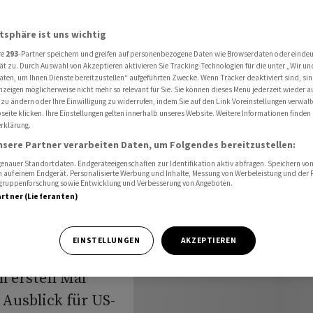
s: Werden die Börsen ähnlich reagieren wie beim Crash von 2011?
atsphäre ist uns wichtig
re
293
-Partner speichern und greifen auf personenbezogene Daten wie Browserdaten oder einde
ng für
ät zu. Durch Auswahl von Akzeptieren aktivieren Sie Tracking-Technologien für die unter „Wir un
aten, um Ihnen Dienste bereitzustellen“ aufgeführten Zwecke. Wenn Tracker deaktiviert sind, s
nzeigen möglicherweise nicht mehr so relevant für Sie. Sie können dieses Menü jederzeit wieder a
die
 zu ändern oder Ihre Einwilligung zu widerrufen, indem Sie auf den Link Voreinstellungen verwal
eite klicken. Ihre Einstellungen gelten innerhalb unseres Website. Weitere Informationen finden 
rklärung.
agieren
nsere Partner verarbeiten Daten, um Folgendes bereitzustellen:
n 2011?
nauer Standortdaten. Endgeräteeigenschaften zur Identifikation aktiv abfragen. Speichern von 
 auf einem Endgerät. Personalisierte Werbung und Inhalte, Messung von Werbeleistung und der
elgruppenforschung sowie Entwicklung und Verbesserung von Angeboten.
artner (Lieferanten)
EINSTELLUNGEN
AKZEPTIEREN
m ersten Mal
Ausblick für US-