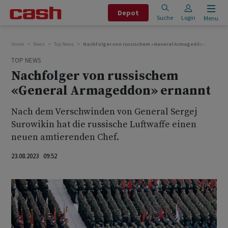
Depot
Suche
Login
Menu
Home
News
Top News
Nachfolger von russischem «General Armageddon» ernann
TOP NEWS
Nachfolger von russischem
«General Armageddon» ernannt
Nach dem Verschwinden von General Sergej
Surowikin hat die russische Luftwaffe einen
neuen amtierenden Chef.
23.08.2023 09:52