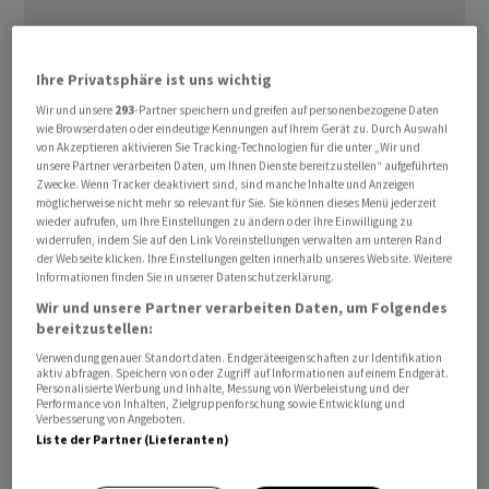
Ihre Privatsphäre ist uns wichtig
Die amtliche Nachrichtenagentur RIA berichtete am
Wir und unsere
293
-Partner speichern und greifen auf personenbezogene Daten
wie Browserdaten oder eindeutige Kennungen auf Ihrem Gerät zu. Durch Auswahl
Mittwoch unter Berufung auf nicht genannte Quellen,
von Akzeptieren aktivieren Sie Tracking-Technologien für die unter „Wir und
dass Generaloberst Viktor Afsalow den Posten
unsere Partner verarbeiten Daten, um Ihnen Dienste bereitzustellen“ aufgeführten
Zwecke. Wenn Tracker deaktiviert sind, sind manche Inhalte und Anzeigen
kommissarisch übernehmen soll. Surowikin, der sich
möglicherweise nicht mehr so relevant für Sie. Sie können dieses Menü jederzeit
beim Einsatz russischer Truppen im Bürgerkrieg in
wieder aufrufen, um Ihre Einstellungen zu ändern oder Ihre Einwilligung zu
widerrufen, indem Sie auf den Link Voreinstellungen verwalten am unteren Rand
Syrien den Spitznamen "General Armageddon"
der Webseite klicken. Ihre Einstellungen gelten innerhalb unseres Website. Weitere
erworben hatte, verschwand kurz nach dem Aufstand
Informationen finden Sie in unserer Datenschutzerklärung.
der russischen Wagner-Söldner in der Ukraine im Juni
Wir und unsere Partner verarbeiten Daten, um Folgendes
bereitzustellen:
von der Bildfläche.
Verwendung genauer Standortdaten. Endgeräteeigenschaften zur Identifikation
aktiv abfragen. Speichern von oder Zugriff auf Informationen auf einem Endgerät.
Surowikin war Oberbefehlshaber der russischen
Personalisierte Werbung und Inhalte, Messung von Werbeleistung und der
Performance von Inhalten, Zielgruppenforschung sowie Entwicklung und
Truppen im Angriffskrieg gegen die Ukraine, den die
Verbesserung von Angeboten.
Regierung in Moskau nach wie vor als "militärische
Liste der Partner (Lieferanten)
Spezialoperation" bezeichnet. Während der Wagner-