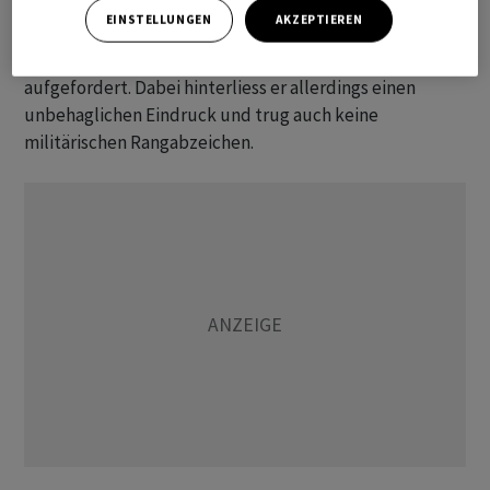
Meuterei am 23. und 24. Juni war der 56-Jährige in einem
EINSTELLUNGEN
AKZEPTIEREN
Video erschienen und hatte Wagner-Chef Jewgeni
Prigoschin zur Aufgabe des angekündigten Putschs
aufgefordert. Dabei hinterliess er allerdings einen
unbehaglichen Eindruck und trug auch keine
militärischen Rangabzeichen.