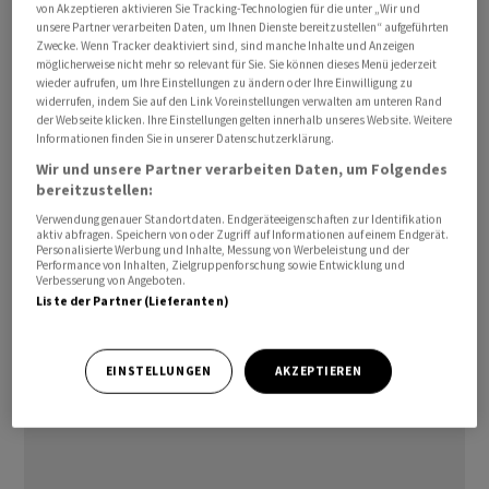
von Akzeptieren aktivieren Sie Tracking-Technologien für die unter „Wir und
Enttäuschendes Schlussquartal
unsere Partner verarbeiten Daten, um Ihnen Dienste bereitzustellen“ aufgeführten
Zwecke. Wenn Tracker deaktiviert sind, sind manche Inhalte und Anzeigen
möglicherweise nicht mehr so relevant für Sie. Sie können dieses Menü jederzeit
Will man den Analysten Glauben schenken, dann ist die
wieder aufrufen, um Ihre Einstellungen zu ändern oder Ihre Einwilligung zu
Liste der Enttäuschungen lang.
widerrufen, indem Sie auf den Link Voreinstellungen verwalten am unteren Rand
der Webseite klicken. Ihre Einstellungen gelten innerhalb unseres Website. Weitere
Informationen finden Sie in unserer Datenschutzerklärung.
Wie die UBS schreibt, wies die viel beachtete
Wir und unsere Partner verarbeiten Daten, um Folgendes
Entwicklung der Absatzvolumen im vierten Quartal
bereitzustellen:
zwar erstmals wieder positive Vorzeichen auf. Mit einem
Verwendung genauer Standortdaten. Endgeräteeigenschaften zur Identifikation
eher mageren Plus von 0,4 Prozent seien die
aktiv abfragen. Speichern von oder Zugriff auf Informationen auf einem Endgerät.
Personalisierte Werbung und Inhalte, Messung von Werbeleistung und der
Erwartungen allerdings klar verfehlt worden. Der
Performance von Inhalten, Zielgruppenforschung sowie Entwicklung und
Verbesserung von Angeboten.
Grossbank zufolge lagen die durchschnittlichen
Liste der Partner (Lieferanten)
Erwartungen bei einem Wachstum von 1,4 Prozent. Sie
selber ging sogar von einem Zuwachs um 1,8 Prozent
aus.
EINSTELLUNGEN
AKZEPTIEREN