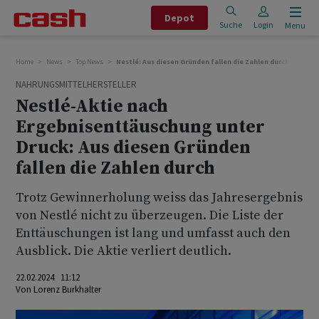
Depot
Suche
Login
Menu
Home
News
Top News
Nestlé: Aus diesen Gründen fallen die Zahlen durch
NAHRUNGSMITTELHERSTELLER
Nestlé-Aktie nach
Ergebnisenttäuschung unter
Druck: Aus diesen Gründen
fallen die Zahlen durch
Trotz Gewinnerholung weiss das Jahresergebnis
von Nestlé nicht zu überzeugen. Die Liste der
Enttäuschungen ist lang und umfasst auch den
Ausblick. Die Aktie verliert deutlich.
22.02.2024 11:12
Von
Lorenz Burkhalter