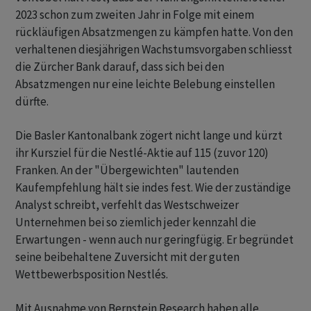
2023 schon zum zweiten Jahr in Folge mit einem
rückläufigen Absatzmengen zu kämpfen hatte. Von den
verhaltenen diesjährigen Wachstumsvorgaben schliesst
die Zürcher Bank darauf, dass sich bei den
Absatzmengen nur eine leichte Belebung einstellen
dürfte.
Die Basler Kantonalbank zögert nicht lange und kürzt
ihr Kursziel für die Nestlé-Aktie auf 115 (zuvor 120)
Franken. An der "Übergewichten" lautenden
Kaufempfehlung hält sie indes fest. Wie der zuständige
Analyst schreibt, verfehlt das Westschweizer
Unternehmen bei so ziemlich jeder kennzahl die
Erwartungen - wenn auch nur geringfügig. Er begründet
seine beibehaltene Zuversicht mit der guten
Wettbewerbsposition Nestlés.
Mit Ausnahme von Bernstein Research haben alle