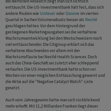
Bei Bernstein Research zeigt man sich sichtlich
enttäuscht. Die US-Investmentbank hält fest, dass sich
andere Rivalen wie
Unilever
oder
Danone
im vierten
Quartal in Sachen Volumenabsatz besser als
Nestlé
geschlagen hätten. Vor dem Hintergrund der
gestiegenen Marketingausgaben sei die verhaltene
Wachstumsentwicklung bei den Westschweizern noch
viel enttäuschender. Die Citigroup erklärt sich das
verhaltene Abschneiden vor allem mit der
Wachstumsflaute bei Nestlé Health Sciences. Doch
auch das China-Geschäft sei zuletzt eher schleppend
verlaufen. Die US-Investmentbank hatte schon vor
Wochen vor einer möglichen Enttäuschung gewarnt und
die Aktie auf die "Negative Catalyst Watch"-Liste
gesetzt.
Auch vom Jahresgewinn hatte man sich rückblickend
mehr erhofft. Mit 11,2 Milliarden Franken liegt dieser