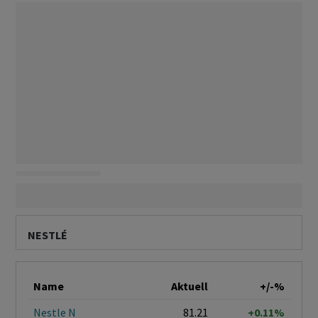
NESTLÉ
Name
Aktuell
+/-%
Nestle N
81.21
+0.11%