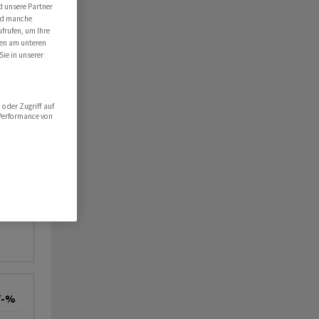
d unsere Partner
ind manche
ufrufen, um Ihre
ten am unteren
Sie in unserer
oder Zugriff auf
 Performance von
/-%