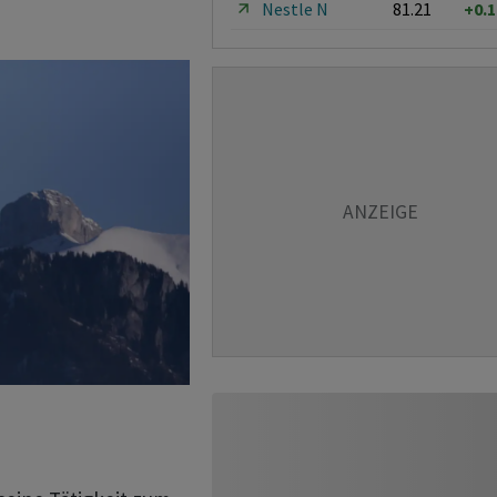
Nestle N
81.21
+0.