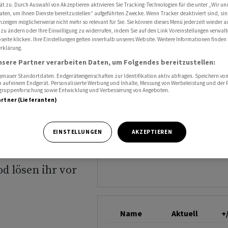
den Joint Venture
ät zu. Durch Auswahl von Akzeptieren aktivieren Sie Tracking-Technologien für die unter „Wir un
NESTLÉ
aten, um Ihnen Dienste bereitzustellen“ aufgeführten Zwecke. Wenn Tracker deaktiviert sind, s
nzeigen möglicherweise nicht mehr so relevant für Sie. Sie können dieses Menü jederzeit wieder a
 zu ändern oder Ihre Einwilligung zu widerrufen, indem Sie auf den Link Voreinstellungen verwal
eite klicken. Ihre Einstellungen gelten innerhalb unseres Website. Weitere Informationen finden 
ellfood
rklärung.
nsere Partner verarbeiten Daten, um Folgendes bereitzustellen:
ture
nauer Standortdaten. Endgeräteeigenschaften zur Identifikation aktiv abfragen. Speichern von 
 auf einem Endgerät. Personalisierte Werbung und Inhalte, Messung von Werbeleistung und der
elgruppenforschung sowie Entwicklung und Verbesserung von Angeboten.
artner (Lieferanten)
EINSTELLUNGEN
AKZEPTIEREN
d lösen ihr vor
Name
Aktuell
+