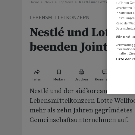
Home
News
Top News
Nestlé und Lotte Wellfood been
auf Ihrem Ger
verarbeiten D
Inhalte und A
LEBENSMITTELKONZERN
Einstellungen
Rand der Webs
Nestlé und Lotte W
Datenschutze
Wir und u
beenden Joint Ven
Verwendung ge
Informationen
Inhalten, Zi
Liste der P
Teilen
Merken
Drucken
Kommentare
Nestlé und der südkoreanische
Lebensmittelkonzern Lotte Wellfoo
mehr als zehn Jahren gegründetes
Gemeinschaftsunternehmen auf.