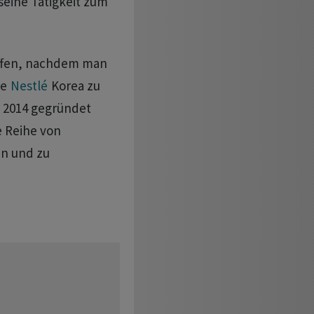
seine Tätigkeit zum
ffen, nachdem man
te
Nestlé
Korea zu
 2014 gegründet
 Reihe von
en und zu