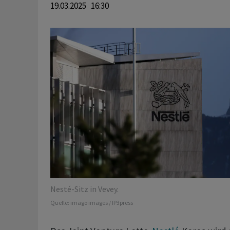
19.03.2025 16:30
Nesté-Sitz in Vevey.
Quelle:
imago images / IP3press