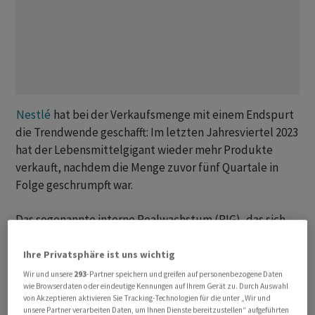
Nestlé
hat bei der Verkaufsmenge mit einem Endspurt
die Trendwende geschafft: Im letzten Jahresviertel 2023
hat der Lebensmittelgigant wieder mehr Produkte
verkauft, nachdem die Menge zuvor fünf Quartale in
Folge geschrumpft war.
Das sogenannte interne Realwachstum (RIG), das sich
aus der Verkaufsmenge und Mix-Effekten
zusammensetzt, belief sich im Schlussquartal auf +0,4
Ihre Privatsphäre ist uns wichtig
Prozent, wie das Unternehmen am Donnerstag
Wir und unsere
293
-Partner speichern und greifen auf personenbezogene Daten
wie Browserdaten oder eindeutige Kennungen auf Ihrem Gerät zu. Durch Auswahl
mitteilte.
Nestlé
führt dies auf moderatere
von Akzeptieren aktivieren Sie Tracking-Technologien für die unter „Wir und
Preiserhöhungen, höhere Marketinginvestitionen und
unsere Partner verarbeiten Daten, um Ihnen Dienste bereitzustellen“ aufgeführten