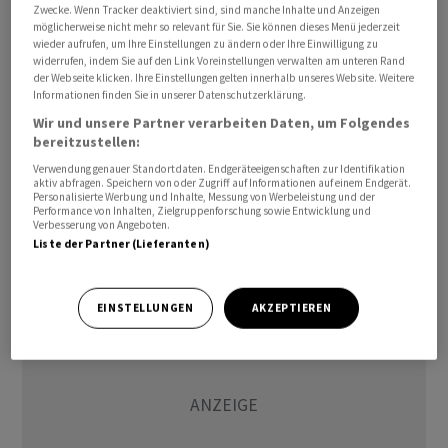
Zwecke. Wenn Tracker deaktiviert sind, sind manche Inhalte und Anzeigen
Optimierungen im Sortiment zurück.
möglicherweise nicht mehr so relevant für Sie. Sie können dieses Menü jederzeit
wieder aufrufen, um Ihre Einstellungen zu ändern oder Ihre Einwilligung zu
Für das Gesamtjahr ergibt sich nach den drei negativen
widerrufen, indem Sie auf den Link Voreinstellungen verwalten am unteren Rand
der Webseite klicken. Ihre Einstellungen gelten innerhalb unseres Website. Weitere
Vorquartalen beim RIG allerdings noch ein Minus von 0,3
Informationen finden Sie in unserer Datenschutzerklärung.
Prozent. Die beispiellose Inflationswelle der
Wir und unsere Partner verarbeiten Daten, um Folgendes
vergangenen zwei Jahre habe die Konsumenten
bereitzustellen:
belastet und die Nachfrage nach Nahrungsmitteln und
Verwendung genauer Standortdaten. Endgeräteeigenschaften zur Identifikation
aktiv abfragen. Speichern von oder Zugriff auf Informationen auf einem Endgerät.
Getränken gedämpft, sagte Nestlé-Chef Mark Schneider
Personalisierte Werbung und Inhalte, Messung von Werbeleistung und der
in der Mitteilung. Nestlé habe aber vermehrt in
Performance von Inhalten, Zielgruppenforschung sowie Entwicklung und
Verbesserung von Angeboten.
Marketing und andere Wachstumstreiber investiert.
Liste der Partner (Lieferanten)
EINSTELLUNGEN
AKZEPTIEREN