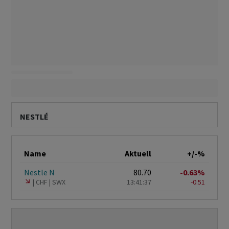
NESTLÉ
Name
Aktuell
+/-%
Nestle N
80.70
-0.63%
CHF
SWX
13:41:37
-0.51