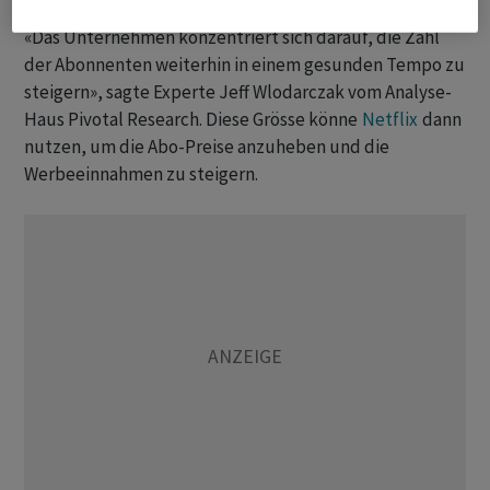
«Das Unternehmen konzentriert sich darauf, die Zahl
der Abonnenten weiterhin in einem gesunden Tempo zu
steigern», sagte Experte Jeff Wlodarczak vom Analyse-
Haus Pivotal Research. Diese Grösse könne
Netflix
dann
nutzen, um die Abo-Preise anzuheben und die
Werbeeinnahmen zu steigern.