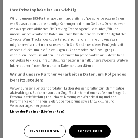
Ihre Privatsphäre ist uns wichtig
Wir und unsere
293
-Partner speichern und greifen auf personenbezogene Daten
wie Browserdaten oder eindeutige Kennungen auf Ihrem Gerät zu. Durch Auswahl
von Akzeptieren aktivieren Sie Tracking-Technologien für die unter „Wir und
Der Streaming-Dienst gab am Donnerstag ausserdem
unsere Partner verarbeiten Daten, um Ihnen Dienste bereitzustellen“ aufgeführten
Zwecke. Wenn Tracker deaktiviert sind, sind manche Inhalte und Anzeigen
einen Quartalsgewinn über Markterwartungen bekannt.
möglicherweise nicht mehr so relevant für Sie. Sie können dieses Menü jederzeit
«Wir haben unseren Plan, das Wachstum wieder zu
wieder aufrufen, um Ihre Einstellungen zu ändern oder Ihre Einwilligung zu
widerrufen, indem Sie auf den Link Voreinstellungen verwalten am unteren Rand
beschleunigen, erfüllt und freuen uns darauf, das Jahr
der Webseite klicken. Ihre Einstellungen gelten innerhalb unseres Website. Weitere
mit einem grossartigen vierten Quartal abzuschliessen.»
Informationen finden Sie in unserer Datenschutzerklärung.
Wir und unsere Partner verarbeiten Daten, um Folgendes
Netflix
gewann den Angaben zufolge in den
bereitzustellen:
vergangenen Monaten fünf Millionen Nutzer hinzu, eine
Verwendung genauer Standortdaten. Endgeräteeigenschaften zur Identifikation
aktiv abfragen. Speichern von oder Zugriff auf Informationen auf einem Endgerät.
Million mehr als von Analysten vorhergesagt. Allerdings
Personalisierte Werbung und Inhalte, Messung von Werbeleistung und der
Performance von Inhalten, Zielgruppenforschung sowie Entwicklung und
ist der Boom der vorangegangenen Quartale abgeflaut.
Verbesserung von Angeboten.
Dank des Kampfes gegen die illegale Weitergabe von
Liste der Partner (Lieferanten)
Zugangsdaten und dank der Einführung günstigerer,
werbefinanzierter Abonnements war damals teilweise
EINSTELLUNGEN
AKZEPTIEREN
ein Vielfaches an Neukunden hinzugekommen.