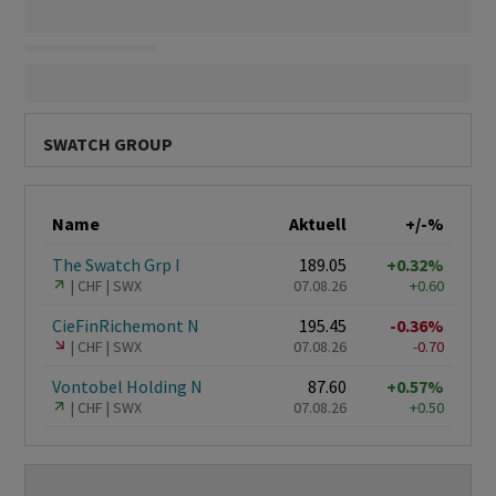
SWATCH GROUP
Name
Aktuell
+/-%
The Swatch Grp I
189.05
+0.32%
CHF
SWX
07.08.26
+0.60
CieFinRichemont N
195.45
-0.36%
CHF
SWX
07.08.26
-0.70
Vontobel Holding N
87.60
+0.57%
CHF
SWX
07.08.26
+0.50