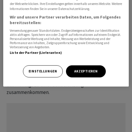
das Flugzeug nehmen und nach Washington fliegen. Das
der Webseite klicken. Ihre Einstellungen gelten innerhalb unseres Website. Weitere
Informationen finden Sie in unserer Datenschutzerklärung.
würde die Chancen auf eine Einigung enorm erhöhen.»
Wir und unsere Partner verarbeiten Daten, um Folgendes
bereitzustellen:
Trump hat am vergangenen Freitag überraschend 39
Verwendung genauer Standortdaten. Endgeräteeigenschaften zur Identifikation
Prozent Zölle auf Schweizer Waren angekündigt und
aktiv abfragen. Speichern von oder Zugriff auf Informationen auf einem Endgerät.
Personalisierte Werbung und Inhalte, Messung von Werbeleistung und der
damit die exportorientierte Wirtschaft des Landes
Performance von Inhalten, Zielgruppenforschung sowie Entwicklung und
alarmiert. Die Schweizer Regierung setzt nun auf
Verbesserung von Angeboten.
Liste der Partner (Lieferanten)
schnelle Nachverhandlungen und will alles tun, um
guten Willen zu zeigen und das Schweizer Angebot an
die USA zu überarbeiten, bevor die Zölle am
EINSTELLUNGEN
AKZEPTIEREN
Donnerstag in Kraft treten. Das Kabinett wird im Laufe
des Montags zu einer Sondersitzung
zusammenkommen.