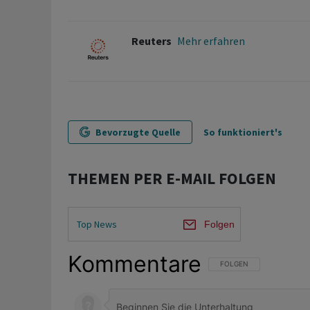
Reuters
Mehr erfahren
Bevorzugte Quelle
So funktioniert's
THEMEN PER E-MAIL FOLGEN
Top News
Folgen
Kommentare
FOLGE DIESER UNTERHAL
FOLGEN