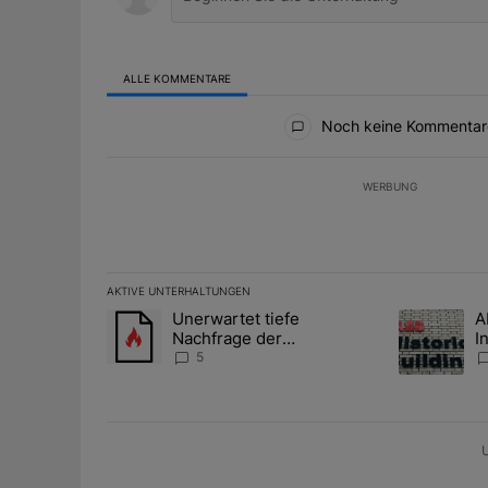
ALLE KOMMENTARE
Alle Kommentare
Noch keine Kommentar
WERBUNG
AKTIVE UNTERHALTUNGEN
Das Folgende ist eine Liste der am meisten kommentier
Unerwartet tiefe
A
Ein Trendartikel mit dem Titel "Unerwartet tiefe Nac
Ein Trendart
Nachfrage der
I
Zentralbanken könnte
S
5
Goldpreis weiter belasten
l
A
U