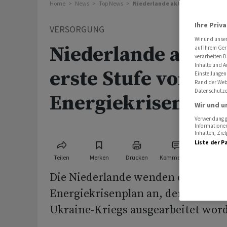
Home
News
Top News
Niederlande aktivieren erste St
Ihre Priv
VERSORGUNG
Wir und unse
Niederlande aktiv
auf Ihrem Ger
verarbeiten D
Inhalte und A
erste Stufe von
Einstellungen
Rand der Webs
Datenschutze
Energiekrisenplan
Wir und u
Verwendung ge
Informationen
Inhalten, Zi
Liste der P
Teilen
Merken
Drucken
Kommentare
Die Niederlande wenden erstmals 
Energiekrisenplan an, der schon z
Ukraine-Kriegs ausgearbeitet wor