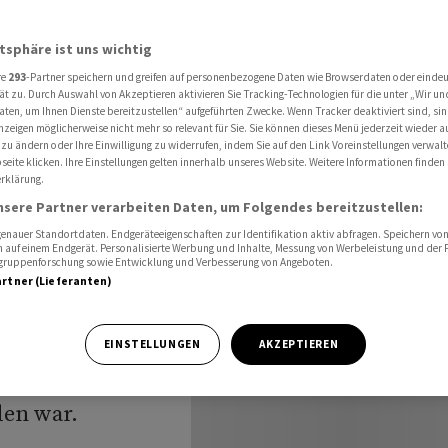
ufe von Energiekrisenplan
atsphäre ist uns wichtig
re
293
-Partner speichern und greifen auf personenbezogene Daten wie Browserdaten oder einde
ieren
ät zu. Durch Auswahl von Akzeptieren aktivieren Sie Tracking-Technologien für die unter „Wir un
aten, um Ihnen Dienste bereitzustellen“ aufgeführten Zwecke. Wenn Tracker deaktiviert sind, s
nzeigen möglicherweise nicht mehr so relevant für Sie. Sie können dieses Menü jederzeit wieder a
 zu ändern oder Ihre Einwilligung zu widerrufen, indem Sie auf den Link Voreinstellungen verwal
eite klicken. Ihre Einstellungen gelten innerhalb unseres Website. Weitere Informationen finden 
rklärung.
nsere Partner verarbeiten Daten, um Folgendes bereitzustellen:
nauer Standortdaten. Endgeräteeigenschaften zur Identifikation aktiv abfragen. Speichern von 
 auf einem Endgerät. Personalisierte Werbung und Inhalte, Messung von Werbeleistung und der
elgruppenforschung sowie Entwicklung und Verbesserung von Angeboten.
artner (Lieferanten)
einen
EINSTELLUNGEN
AKZEPTIEREN
u Beginn des
den war.