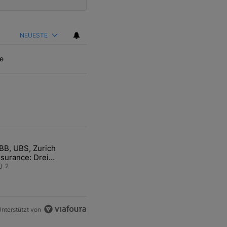
NEUESTE
e
ten Artikel der letzten 7 days.
BB, UBS, Zurich
hfrage der Zentralbanken könnte Goldpreis weiter belasten" mit 5 ko
ikel mit dem Titel "ABB, UBS, Zurich Insurance: Drei Schweizer Akti
nsurance: Drei
chweizer Aktien auf der
2
angen Suche nach dem
llzeithoch
nterstützt von