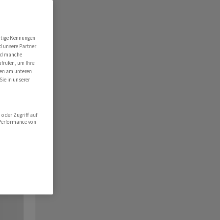
utige Kennungen
d unsere Partner
ind manche
ufrufen, um Ihre
ten am unteren
Sie in unserer
oder Zugriff auf
 Performance von