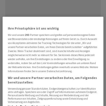
Der Umsatz ging im ersten Quartal (per Ende August)
Ihre Privatsphäre ist uns wichtig
um zehn Prozent auf 11,6 Milliarden Dollar zurück,
Wir und unsere
293
-Partner speichern und greifen auf personenbezogene Daten
etwas stärker als von Analysten erwartet, wie
Nike
am
wie Browserdaten oder eindeutige Kennungen auf Ihrem Gerät zu. Durch Auswahl
Dienstag in Beaverton im US-Bundesstaat Oregon
von Akzeptieren aktivieren Sie Tracking-Technologien für die unter „Wir und
unsere Partner verarbeiten Daten, um Ihnen Dienste bereitzustellen“ aufgeführten
mitteilte. Der Nettogewinn brach um 28 Prozent auf 1,1
Zwecke. Wenn Tracker deaktiviert sind, sind manche Inhalte und Anzeigen
Milliarden Dollar ein, fiel damit aber deutlich besser aus
möglicherweise nicht mehr so relevant für Sie. Sie können dieses Menü jederzeit
wieder aufrufen, um Ihre Einstellungen zu ändern oder Ihre Einwilligung zu
als Analysten befürchtet hatten.
Nike
-Finanzvorstand
widerrufen, indem Sie auf den Link Voreinstellungen verwalten am unteren Rand
Matt Friend nahm die Prognose für das Gesamtjahr
der Webseite klicken. Ihre Einstellungen gelten innerhalb unseres Website. Weitere
Informationen finden Sie in unserer Datenschutzerklärung.
2024/25 zurück. Bisher hatte Nike ein Umsatzminus von
Wir und unsere Partner verarbeiten Daten, um Folgendes
rund fünf Prozent erwartet.
bereitzustellen:
Verwendung genauer Standortdaten. Endgeräteeigenschaften zur Identifikation
Im September hatte die weltweite Nummer eins den
aktiv abfragen. Speichern von oder Zugriff auf Informationen auf einem Endgerät.
Personalisierte Werbung und Inhalte, Messung von Werbeleistung und der
Abschied von Vorstandschef John Donahoe
Performance von Inhalten, Zielgruppenforschung sowie Entwicklung und
angekündigt. Mitte Oktober soll Elliott Hill das Ruder
Verbesserung von Angeboten.