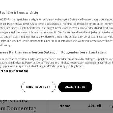
nza Aufwärtspotenzial - Aktie legt weiter zu
LONZA
atsphäre ist uns wichtig
re
293
-Partner speichern und greifen auf personenbezogene Daten wie Browserdaten oder einde
ten sehen
ät zu. Durch Auswahl von Akzeptieren aktivieren Sie Tracking-Technologien für die unter „Wir un
aten, um Ihnen Dienste bereitzustellen“ aufgeführten Zwecke. Wenn Tracker deaktiviert sind, s
nzeigen möglicherweise nicht mehr so relevant für Sie. Sie können dieses Menü jederzeit wieder a
 zu ändern oder Ihre Einwilligung zu widerrufen, indem Sie auf den Link Voreinstellungen verwal
eite klicken. Ihre Einstellungen gelten innerhalb unseres Website. Weitere Informationen finden 
rklärung.
- Aktie
nsere Partner verarbeiten Daten, um Folgendes bereitzustellen:
nauer Standortdaten. Endgeräteeigenschaften zur Identifikation aktiv abfragen. Speichern von 
 auf einem Endgerät. Personalisierte Werbung und Inhalte, Messung von Werbeleistung und der
elgruppenforschung sowie Entwicklung und Verbesserung von Angeboten.
artner (Lieferanten)
EINSTELLUNGEN
AKZEPTIEREN
igers Lonza
Name
Aktuell
+
 Am Donnerstag