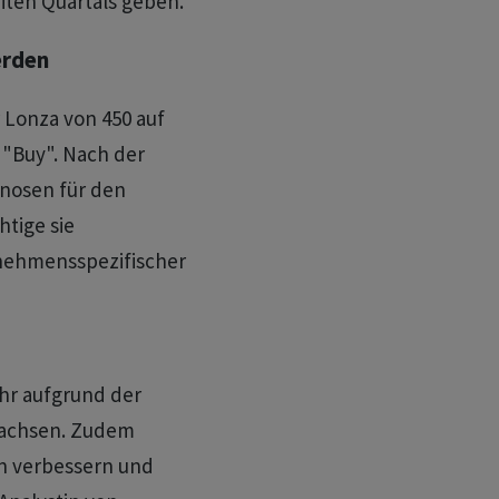
iten Quartals geben.
erden
 Lonza von 450 auf
 "Buy". Nach der
gnosen für den
htige sie
nehmensspezifischer
hr aufgrund der
wachsen. Zudem
 verbessern und