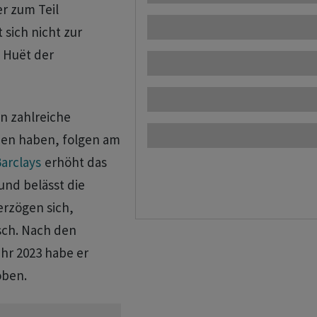
r zum Teil
 sich nicht zur
 Huët der
n zahlreiche
ben haben, folgen am
arclays
erhöht das
und belässt die
erzögen sich,
sch. Nach den
ahr 2023 habe er
oben.