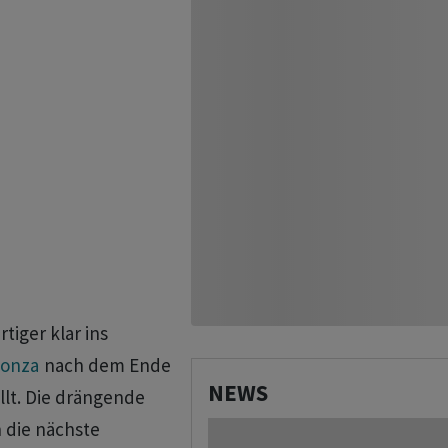
iger klar ins
onza
nach dem Ende
NEWS
llt. Die drängende
 die nächste