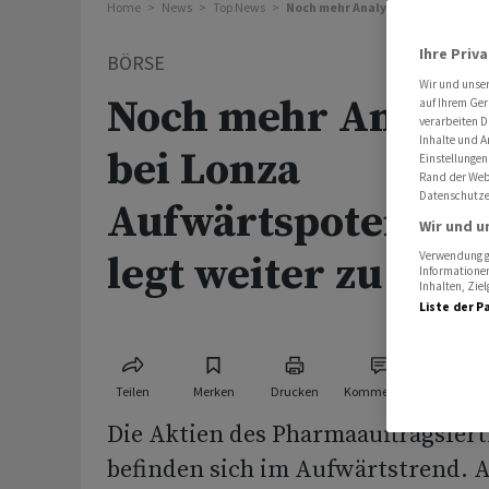
Home
News
Top News
Noch mehr Analysten sehen bei Lo
Ihre Priv
BÖRSE
Wir und unse
Noch mehr Analys
auf Ihrem Ger
verarbeiten D
Inhalte und A
bei Lonza
Einstellungen
Rand der Webs
Datenschutze
Aufwärtspotenzial 
Wir und u
legt weiter zu
Verwendung ge
Informationen
Inhalten, Zi
Liste der P
Teilen
Merken
Drucken
Kommentare
Die Aktien des Pharmaauftragsfert
befinden sich im Aufwärtstrend.