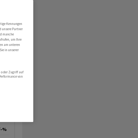
utige Kennungen
d unsere Partner
ind manche
ufrufen, um Ihre
ten am unteren
Sie in unserer
oder Zugriff auf
 Performance von
/-%