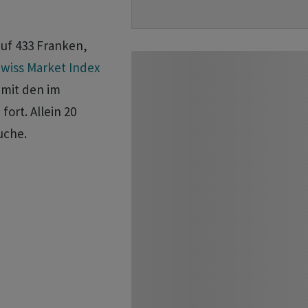
uf 433 Franken,
wiss Market Index
damit den im
rt. Allein 20
uche.