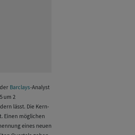
 der
Barclays
-Analyst
5 um 2
ern lässt. Die Kern-
. Einen möglichen
rnennung eines neuen