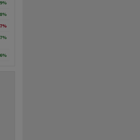
99%
18%
77%
57%
86%