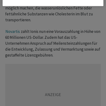
Eiweissen und sind vereinfacht gesagt "Lasttaxis", die es
möglich machen, die wasserunlöslichen Fette oder
fettähnliche Substanzen wie Cholesterin im Blut zu
transportieren.
Novartis
zahlt Ionis nun eine Vorauszahlung in Höhe von
60 Millionen US-Dollar. Zudem hat das US-
Unternehmen Anspruch auf Meilensteinzahlungen für
die Entwicklung, Zulassung und Vermarktung sowie auf
gestaffelte Lizenzgebühren.