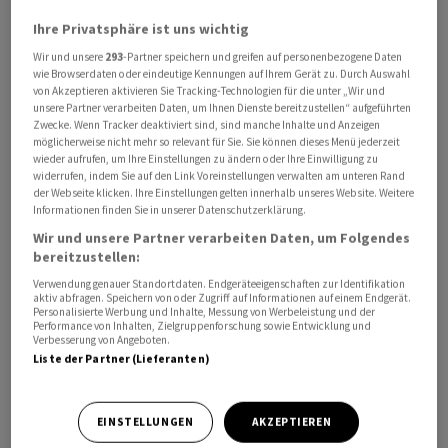
Ihre Privatsphäre ist uns wichtig
Wir und unsere
293
-Partner speichern und greifen auf personenbezogene Daten
wie Browserdaten oder eindeutige Kennungen auf Ihrem Gerät zu. Durch Auswahl
von Akzeptieren aktivieren Sie Tracking-Technologien für die unter „Wir und
unsere Partner verarbeiten Daten, um Ihnen Dienste bereitzustellen“ aufgeführten
Zwecke. Wenn Tracker deaktiviert sind, sind manche Inhalte und Anzeigen
Der Pharmakonzern
Novartis
sichert sich über ein
möglicherweise nicht mehr so relevant für Sie. Sie können dieses Menü jederzeit
Lizenzabkommen mit dem Biotechunternehmen Ionis
wieder aufrufen, um Ihre Einstellungen zu ändern oder Ihre Einwilligung zu
widerrufen, indem Sie auf den Link Voreinstellungen verwalten am unteren Rand
Zugang zu einem neuartigen Medikament zur
der Webseite klicken. Ihre Einstellungen gelten innerhalb unseres Website. Weitere
Behandlung von Herz-Kreislauf-Erkrankungen. Damit
Informationen finden Sie in unserer Datenschutzerklärung.
bauen die beiden Unternehmen ihre bereits
Wir und unsere Partner verarbeiten Daten, um Folgendes
bestehende Zusammenarbeit weiter aus, teilte das
bereitzustellen:
Biotechunternehmen Ionis am Donnerstag mit.
Verwendung genauer Standortdaten. Endgeräteeigenschaften zur Identifikation
aktiv abfragen. Speichern von oder Zugriff auf Informationen auf einem Endgerät.
Personalisierte Werbung und Inhalte, Messung von Werbeleistung und der
Performance von Inhalten, Zielgruppenforschung sowie Entwicklung und
Konkret geht es beim neuen Teil der Kooperation um
Verbesserung von Angeboten.
die Erforschung, Entwicklung und Vermarktung eines
Liste der Partner (Lieferanten)
neuartigen Wirkstoffs für Patienten mit sogenannten
Lipoprotein(a) oder Lp(a)-bedingten Herz-Kreislauf-
EINSTELLUNGEN
AKZEPTIEREN
Erkrankungen. Lipoproteine bestehen aus Fetten und