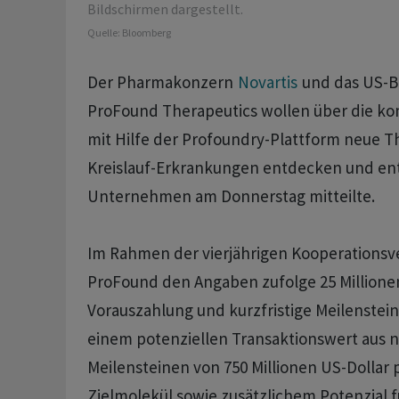
Bildschirmen dargestellt.
Quelle:
Bloomberg
Der Pharmakonzern
Novartis
und das US-
ProFound Therapeutics wollen über die k
mit Hilfe der Profoundry-Plattform neue T
Kreislauf-Erkrankungen entdecken und ent
Unternehmen am Donnerstag mitteilte.
Im Rahmen der vierjährigen Kooperationsv
ProFound den Angaben zufolge 25 Millionen
Vorauszahlung und kurzfristige Meilenstei
einem potenziellen Transaktionswert aus 
Meilensteinen von 750 Millionen US-Dollar
Zielmolekül sowie zusätzlichem Potenzial fü