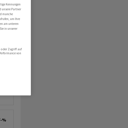
utige Kennungen
d unsere Partner
ind manche
ufrufen, um Ihre
ten am unteren
Sie in unserer
oder Zugriff auf
 Performance von
/-%