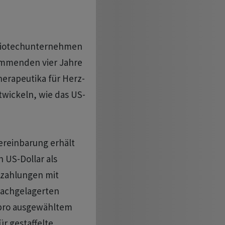
Biotechunternehmen
ommenden vier Jahre
herapeutika für Herz-
wickeln, wie das US-
ereinbarung erhält
 US-Dollar als
nzahlungen mit
nachgelagerten
 pro ausgewähltem
r gestaffelte