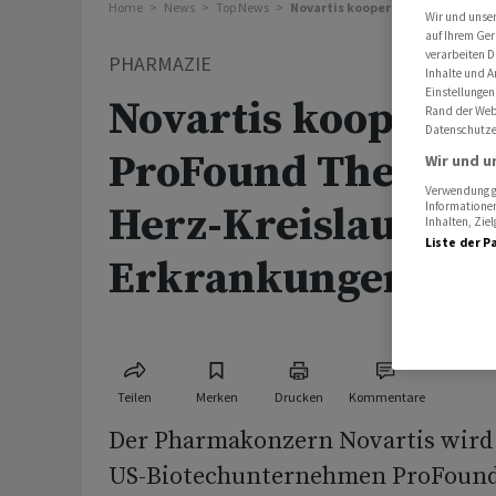
Home
News
Top News
Novartis kooperiert mit ProFoun
Wir und unse
auf Ihrem Ger
verarbeiten D
PHARMAZIE
Inhalte und A
Einstellungen
Novartis kooperier
Rand der Webs
Datenschutze
ProFound Therapeu
Wir und u
Verwendung ge
Informationen
Herz-Kreislauf-
Inhalten, Zi
Liste der P
Erkrankungen
Teilen
Merken
Drucken
Kommentare
Der Pharmakonzern Novartis wird
US-Biotechunternehmen ProFound