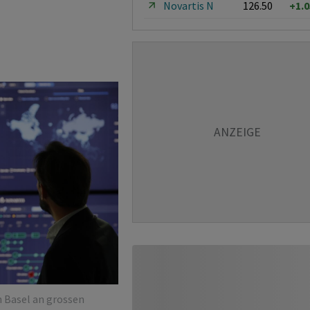
Novartis N
126.50
+1.
n Basel an grossen