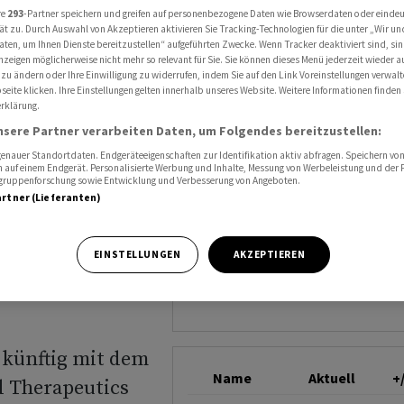
d Therapeutics bei Herz-Kreislauf-Erkrankungen
re
293
-Partner speichern und greifen auf personenbezogene Daten wie Browserdaten oder einde
NOVARTIS
ät zu. Durch Auswahl von Akzeptieren aktivieren Sie Tracking-Technologien für die unter „Wir un
aten, um Ihnen Dienste bereitzustellen“ aufgeführten Zwecke. Wenn Tracker deaktiviert sind, s
nzeigen möglicherweise nicht mehr so relevant für Sie. Sie können dieses Menü jederzeit wieder a
 zu ändern oder Ihre Einwilligung zu widerrufen, indem Sie auf den Link Voreinstellungen verwal
t mit
eite klicken. Ihre Einstellungen gelten innerhalb unseres Website. Weitere Informationen finden 
rklärung.
tics bei
nsere Partner verarbeiten Daten, um Folgendes bereitzustellen:
nauer Standortdaten. Endgeräteeigenschaften zur Identifikation aktiv abfragen. Speichern von 
 auf einem Endgerät. Personalisierte Werbung und Inhalte, Messung von Werbeleistung und der
elgruppenforschung sowie Entwicklung und Verbesserung von Angeboten.
artner (Lieferanten)
EINSTELLUNGEN
AKZEPTIEREN
 künftig mit dem
Name
Aktuell
+
 Therapeutics